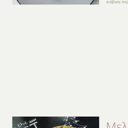
Διάβασε πε
Μελ