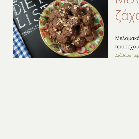
ζάχ
Μελομακάρ
προσέχουν
Διάβασε πε