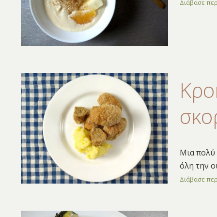
Διάβασε πε
Κρο
σκο
Μια πολύ 
όλη την ο
Διάβασε πε