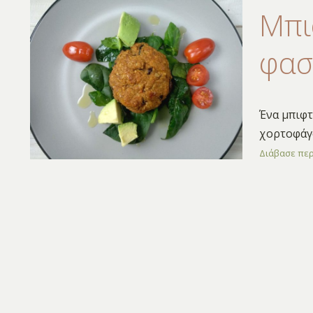
Μπι
φασ
Ένα μπιφτ
χορτοφάγο
Διάβασε πε