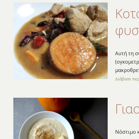
Κοτ
φυσ
Αυτή τη σ
(ογκομετρ
μακροθρεπ
Διάβασε πε
Για
Νόστιμο κ