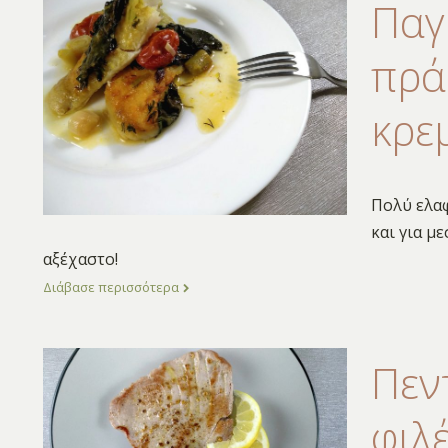
Παγ
πρά
κρε
Πολύ ελαφ
και για μ
αξέχαστο!
Διάβασε περισσότερα
Πεν
φιλ