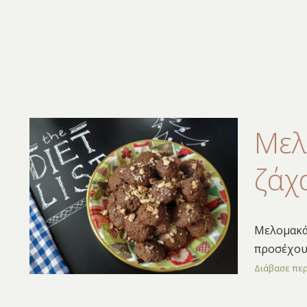
Μελ
ζάχ
Μελομακάρ
προσέχουν
Διάβασε πε