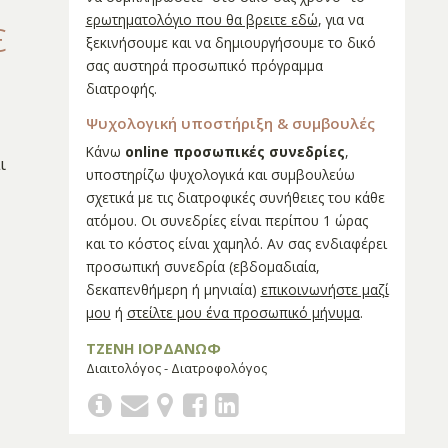
ε
ερωτηματολόγιο που θα βρειτε εδώ
, για να
ξεκινήσουμε και να δημιουργήσουμε το δικό
σας αυστηρά προσωπικό πρόγραμμα
διατροφής.
Ψυχολογική υποστήριξη & συμβουλές
Κάνω
online προσωπικές συνεδρίες
,
ι
υποστηρίζω ψυχολογικά και συμβουλεύω
σχετικά με τις διατροφικές συνήθειες του κάθε
ατόμου. Οι συνεδρίες είναι περίπου 1 ώρας
και το κόστος είναι χαμηλό. Αν σας ενδιαφέρει
προσωπική συνεδρία (εβδομαδιαία,
δεκαπενθήμερη ή μηνιαία)
επικοινωνήστε μαζί
μου
ή
στείλτε μου ένα προσωπικό μήνυμα
.
ΤΖΕΝΗ ΙΟΡΔΑΝΩΦ
Διαιτολόγος - Διατροφολόγος