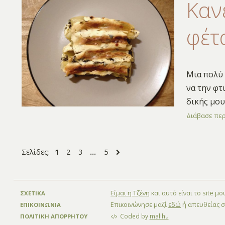
Καν
φέτ
Μια πολύ 
να την φτ
δικής μου
Διάβασε πε
Σελίδες:
1
2
3
…
5
Είμαι η Τζένη
και αυτό είναι το site μ
ΣΧΕΤΙΚΑ
Επικοινώνησε μαζί
εδώ
ή απευθείας 
ΕΠΙΚΟΙΝΩΝΙΑ
Coded by
malihu
ΠΟΛΙΤΙΚΗ ΑΠΟΡΡΗΤΟΥ