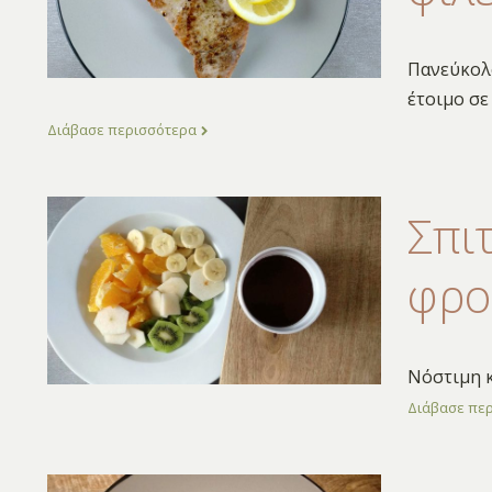
Πανεύκολο
έτοιμο σε 
Διάβασε περισσότερα
Σπι
φρο
Νόστιμη κ
Διάβασε πε