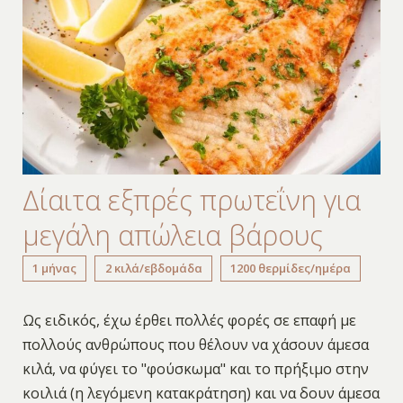
Δίαιτα εξπρές πρωτεΐνη για
μεγάλη απώλεια βάρους
1 μήνας
2 κιλά/εβδομάδα
1200 θερμίδες/ημέρα
Ως ειδικός, έχω έρθει πολλές φορές σε επαφή με
πολλούς ανθρώπους που θέλουν να χάσουν άμεσα
κιλά, να φύγει το "φούσκωμα" και το πρήξιμο στην
κοιλιά (η λεγόμενη κατακράτηση) και να δουν άμεσα