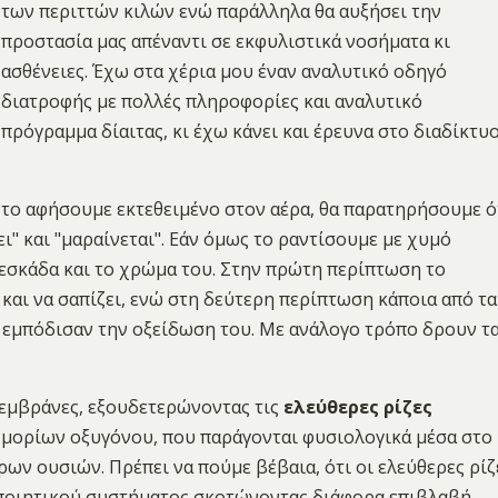
των περιττών κιλών ενώ παράλληλα θα αυξήσει την
προστασία μας απέναντι σε εκφυλιστικά νοσήματα κι
ασθένειες. Έχω στα χέρια μου έναν αναλυτικό οδηγό
διατροφής με πολλές πληροφορίες και αναλυτικό
πρόγραμμα δίαιτας, κι έχω κάνει και έρευνα στο διαδίκτυ
 το αφήσουμε εκτεθειμένο στον αέρα, θα παρατηρήσουμε ό
ζει" και "μαραίνεται". Εάν όμως το ραντίσουμε με χυμό
ρεσκάδα και το χρώμα του. Στην πρώτη περίπτωση το
και να σαπίζει, ενώ στη δεύτερη περίπτωση κάποια από τα
 εμπόδισαν την οξείδωση του. Με ανάλογο τρόπο δρουν τ
εμβράνες, εξουδετερώνοντας τις
ελεύθερες ρίζες
ές μορίων οξυγόνου, που παράγονται φυσιολογικά μέσα στο
ων ουσιών. Πρέπει να πούμε βέβαια, ότι οι ελεύθερες ρίζ
ποιητικού συστήματος σκοτώνοντας διάφορα επιβλαβή