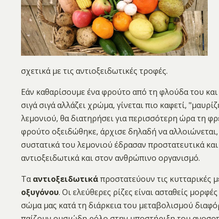
σχετικά με τις αντιοξειδωτικές τροφές.
Εάν καθαρίσουμε ένα φρούτο από τη φλούδα του και
σιγά σιγά αλλάζει χρώμα, γίνεται πιο καφετί, "μαυρί
λεμονιού, θα διατηρήσει για περισσότερη ώρα τη φ
φρούτο οξειδώθηκε, άρχισε δηλαδή να αλλοιώνεται, 
συστατικά του λεμονιού έδρασαν προστατευτικά και
αντιοξειδωτικά και στον ανθρώπινο οργανισμό.
Τα
αντιοξειδωτικά
προστατεύουν τις κυτταρικές μ
οξυγόνου
. Οι ελεύθερες ρίζες είναι ασταθείς μορφ
σώμα μας κατά τη διάρκεια του μεταβολισμού διαφόρ
παίζουν ουσιώδη ρόλο στην υποστήριξη του ανοσο