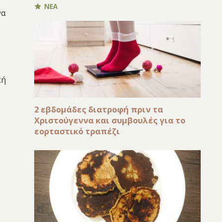
ΝΕΑ
να
κή
ς
2 εβδομάδες διατροφή πριν τα
Χριστούγεννα και συμβουλές για το
εορταστικό τραπέζι