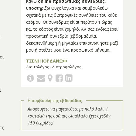
Κάνω
online προσωπικές συνεδρίες
,
υποστηρίζω ψυχολογικά και συμβουλεύω
σχετικά με τις διατροφικές συνήθειες του κάθε
ατόμου. Οι συνεδρίες είναι περίπου 1 ώρας
και το κόστος είναι χαμηλό. Αν σας ενδιαφέρει
ο
προσωπική συνεδρία (εβδομαδιαία,
δεκαπενθήμερη ή μηνιαία)
επικοινωνήστε μαζί
μου
ή
στείλτε μου ένα προσωπικό μήνυμα
.
τι
ΤΖΕΝΗ ΙΟΡΔΑΝΩΦ
Διαιτολόγος - Διατροφολόγος
α
Η συμβουλή της εβδομάδας
Αποφεύγετε να μαγειρεύετε με πολύ λάδι. 1
κουταλιά της σούπας ελαιόλαδο έχει σχεδόν
150 θερμίδες!
ες