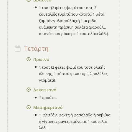
1 τοστ (2 φέτες ψωμί του τοστ, 2
κουταλιές τυρί τύπου κότατζ, 1 φέτα
ζαμπόν γαλοπούλας) ή 1 μερίδα
ανάμεικτη πράσινη σαλάτα (μαρούλι,
σπανάκι και ρόκα με 1 κουταλάκι λάδι).
Τετάρτη
Πρωινό
1 τοστ (2 φέτες ψωμί του τοστ ολικής
άλεσης, 1 φέτα κίτρινο τυρί, 2 ροδέλες
ντομάτα).
Δεκατιανό
1 φρούτο.
Μεσημεριανό
1 φλιτζάνι φακές ή φασολάδα ή ρεβίθια
ή γίγαντες μαγειρεμένα με 1 κουταλιά
λάδι.