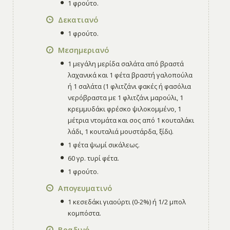
1 φρούτο.
Δεκατιανό
1 φρούτο.
Μεσημεριανό
1 μεγάλη μερίδα σαλάτα από βραστά
λαχανικά και 1 φέτα βραστή γαλοπούλα
ή 1 σαλάτα (1 φλιτζάνι φακές ή φασόλια
νερόβραστα με 1 φλιτζάνι μαρούλι, 1
κρεμμυδάκι φρέσκο ψιλοκομμένο, 1
μέτρια ντομάτα και σος από 1 κουταλάκι
λάδι, 1 κουταλιά μουστάρδα, ξίδι).
1 φέτα ψωμί σικάλεως.
60 γρ. τυρί φέτα.
1 φρούτο.
Απογευματινό
1 κεσεδάκι γιαούρτι (0-2%) ή 1/2 μπολ
κομπόστα.
Βραδινό