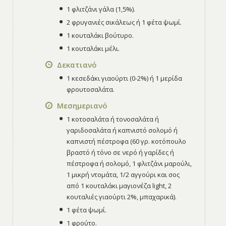
1 φλιτζάνι γάλα (1,5%).
2 φρυγανιές σικάλεως ή 1 φέτα ψωμί.
1 κουταλάκι βούτυρο.
1 κουταλάκι μέλι.
Δεκατιανό
1 κεσεδάκι γιαούρτι (0-2%) ή 1 μερίδα
φρουτοσαλάτα.
Μεσημεριανό
1 κοτοσαλάτα ή τονοσαλάτα ή
γαριδοσαλάτα ή καπνιστό σολομό ή
καπνιστή πέστροφα (60 γρ. κοτόπουλο
βραστό ή τόνο σε νερό ή γαρίδες ή
πέστροφα ή σολομό, 1 φλιτζάνι μαρούλι,
1 μικρή ντομάτα, 1/2 αγγούρι και σος
από 1 κουταλάκι μαγιονέζα light, 2
κουταλιές γιαούρτι 2%, μπαχαρικά).
1 φέτα ψωμί.
1 φρούτο.