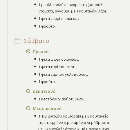
1 μερίδα σαλάτα ανάμεικτη (μαρούλι,
ντομάτα, αγγούρι) με 1 κουταλάκι λάδι.
1 φέτα ψωμί σικάλεως.
1 φρούτο.
Σάββατο
Πρωινό
1 φέτα ψωμί σικάλεως.
1 φέτα τυρί του τοστ.
1 φέτα ζαμπόν γαλοπούλας.
1 φρούτο.
Δεκατιανό
1 κεσεδάκι γιαούρτι (0-2%).
Μεσημεριανό
1 1/2 φλιτζάνι κριθαράκι με 3 κουταλιές
τυρί τριμμένο ή μακαρόνια νερόβραστα
με 3 κουταλιές άπαχο κιμά μαγειρεμένο