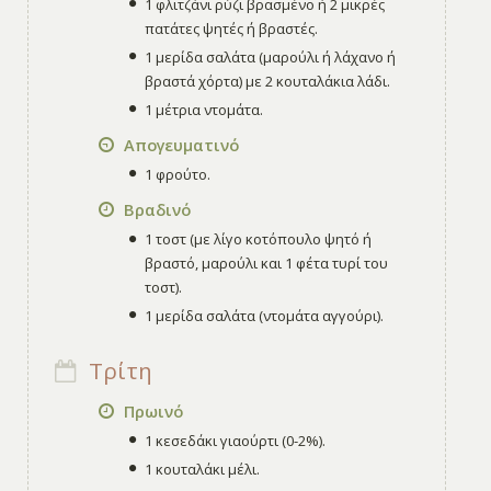
1 φλιτζάνι ρύζι βρασμένο ή 2 μικρές
πατάτες ψητές ή βραστές.
1 μερίδα σαλάτα (μαρούλι ή λάχανο ή
βραστά χόρτα) με 2 κουταλάκια λάδι.
1 μέτρια ντομάτα.
Απογευματινό
1 φρούτο.
Βραδινό
1 τοστ (με λίγο κοτόπουλο ψητό ή
βραστό, μαρούλι και 1 φέτα τυρί του
τοστ).
1 μερίδα σαλάτα (ντομάτα αγγούρι).
Τρίτη
Πρωινό
1 κεσεδάκι γιαούρτι (0-2%).
1 κουταλάκι μέλι.