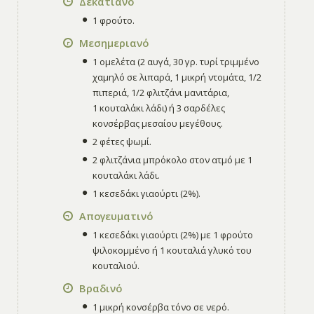
Δεκατιανό
1 φρούτο.
Μεσημεριανό
1 ομελέτα (2 αυγά, 30 γρ. τυρί τριμμένο
χαμηλό σε λιπαρά, 1 μικρή ντομάτα, 1/2
πιπεριά, 1/2 φλιτζάνι μανιτάρια,
1 κουταλάκι λάδι) ή 3 σαρδέλες
κονσέρβας μεσαίου μεγέθους.
2 φέτες ψωμί.
2 φλιτζάνια μπρόκολο στον ατμό με 1
κουταλάκι λάδι.
1 κεσεδάκι γιαούρτι (2%).
Απογευματινό
1 κεσεδάκι γιαούρτι (2%) με 1 φρούτο
ψιλοκομμένο ή 1 κουταλιά γλυκό του
κουταλιού.
Βραδινό
1 μικρή κονσέρβα τόνο σε νερό.