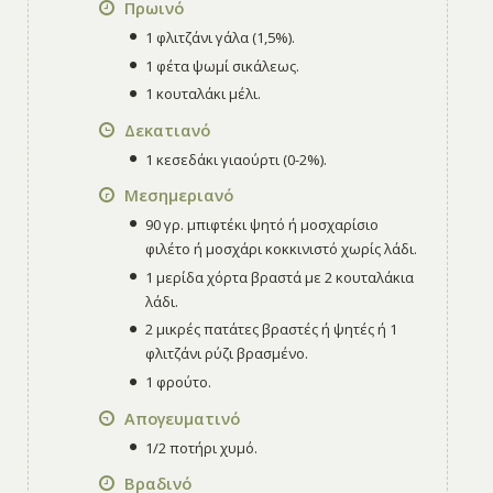
Πρωινό
1 φλιτζάνι γάλα (1,5%).
1 φέτα ψωμί σικάλεως.
1 κουταλάκι μέλι.
Δεκατιανό
1 κεσεδάκι γιαούρτι (0-2%).
Μεσημεριανό
90 γρ. μπιφτέκι ψητό ή μοσχαρίσιο
φιλέτο ή μοσχάρι κοκκινιστό χωρίς λάδι.
1 μερίδα χόρτα βραστά με 2 κουταλάκια
λάδι.
2 μικρές πατάτες βραστές ή ψητές ή 1
φλιτζάνι ρύζι βρασμένο.
1 φρούτο.
Απογευματινό
1/2 ποτήρι χυμό.
Βραδινό