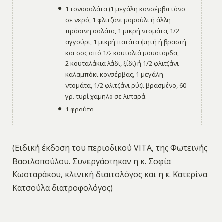
1 τονοσαλάτα (1 μεγάλη κονσέρβα τόνο
σε νερό, 1 φλιτζάνι μαρούλι ή άλλη
πράσινη σαλάτα, 1 μικρή ντομάτα, 1/2
αγγούρι, 1 μικρή πατάτα ψητή ή βραστή
και σος από 1/2 κουταλιά μουστάρδα,
2 κουταλάκια λάδι, ξίδι) ή 1/2 φλιτζάνι
καλαμπόκι κονσέρβας, 1 μεγάλη
ντομάτα, 1/2 φλιτζάνι ρύζι βρασμένο, 60
γρ. τυρί χαμηλό σε λιπαρά.
1 φρούτο.
(Ειδική έκδοση του περιοδικού VITA, της Φωτεινής
Βασιλοπούλου. Συνεργάστηκαν η κ. Σοφία
Κωσταράκου, κλινική διαιτολόγος και η κ. Κατερίνα
Κατσούλα διατροφολόγος)