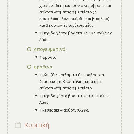
χωρίς λάδι ή μακαρόνια νερόβραστα με
σάλτσα ντομάτας ή με πέστο (2
κουταλάκια λάδι σκόρδο και βασιλικό)
και 3 κουταλιές τυρί τριμμένο.
1 μερίδα χόρτα βραστά με 2 κουταλάκια
λάδι.
Απογευματινό
1 φρούτο.
Βραδινό
1 φλιτζάνι κριθαράκι ή νερόβραστα
ζυμαρικά με 3 κουταλιές κιμά ή με
σάλτσα ντομάτας ή με πέστο.
1 μερίδα χόρτα βραστά με 1 κουταλάκι
λάδι.
1 κεσεδάκι γιαούρτι (0-2%).
Κυριακή