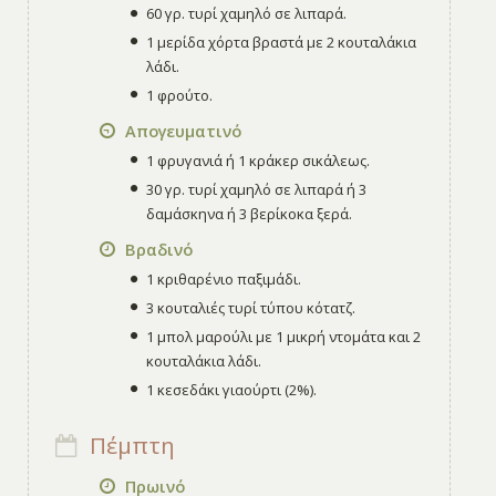
60 γρ. τυρί χαμηλό σε λιπαρά.
1 μερίδα χόρτα βραστά με 2 κουταλάκια
λάδι.
1 φρούτο.
Απογευματινό
1 φρυγανιά ή 1 κράκερ σικάλεως.
30 γρ. τυρί χαμηλό σε λιπαρά ή 3
δαμάσκηνα ή 3 βερίκοκα ξερά.
Βραδινό
1 κριθαρένιο παξιμάδι.
3 κουταλιές τυρί τύπου κότατζ.
1 μπολ μαρούλι με 1 μικρή ντομάτα και 2
κουταλάκια λάδι.
1 κεσεδάκι γιαούρτι (2%).
Πέμπτη
Πρωινό