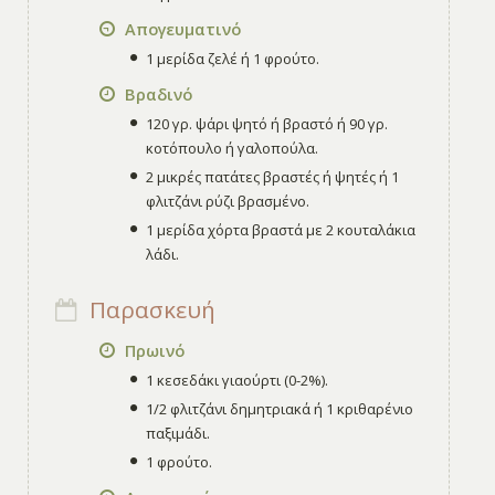
Απογευματινό
1 μερίδα ζελέ ή 1 φρούτο.
Βραδινό
120 γρ. ψάρι ψητό ή βραστό ή 90 γρ.
κοτόπουλο ή γαλοπούλα.
2 μικρές πατάτες βραστές ή ψητές ή 1
φλιτζάνι ρύζι βρασμένο.
1 μερίδα χόρτα βραστά με 2 κουταλάκια
λάδι.
Παρασκευή
Πρωινό
1 κεσεδάκι γιαούρτι (0-2%).
1/2 φλιτζάνι δημητριακά ή 1 κριθαρένιο
παξιμάδι.
1 φρούτο.