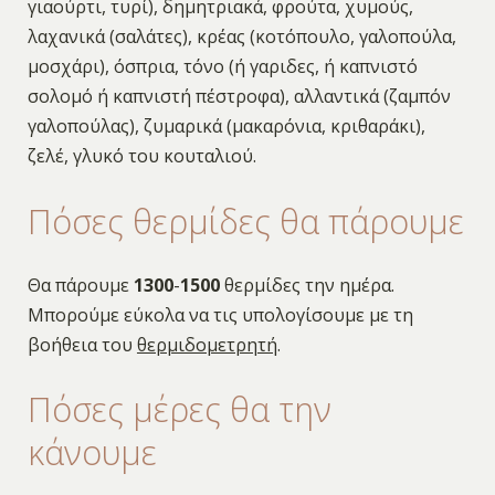
γιαούρτι, τυρί), δημητριακά, φρούτα, χυμούς,
λαχανικά (σαλάτες), κρέας (κοτόπουλο, γαλοπούλα,
μοσχάρι), όσπρια, τόνο (ή γαριδες, ή καπνιστό
σολομό ή καπνιστή πέστροφα), αλλαντικά (ζαμπόν
γαλοπούλας), ζυμαρικά (μακαρόνια, κριθαράκι),
ζελέ, γλυκό του κουταλιού.
Πόσες θερμίδες θα πάρουμε
Θα πάρουμε
1300
-
1500
θερμίδες την ημέρα.
Μπορούμε εύκολα να τις υπολογίσουμε με τη
βοήθεια του
θερμιδομετρητή
.
Πόσες μέρες θα την
κάνουμε