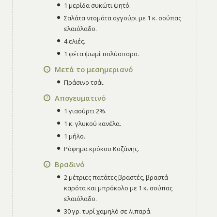
1 μερίδα συκώτι ψητό.
Σαλάτα ντομάτα αγγούρι με 1 κ. σούπας
ελαιόλαδο.
4 ελιές.
1 φέτα ψωμί πολύσπορο.
Μετά το μεσημεριανό
Πράσινο τσάι.
Απογευματινό
1 γιαούρτι 2%.
1 κ. γλυκού κανέλα.
1 μήλο.
Ρόφημα κρόκου Κοζάνης.
Βραδινό
2 μέτριες πατάτες βραστές, βραστά
καρότα και μπρόκολο με 1 κ. σούπας
ελαιόλαδο.
30 γρ. τυρί χαμηλό σε λιπαρά.