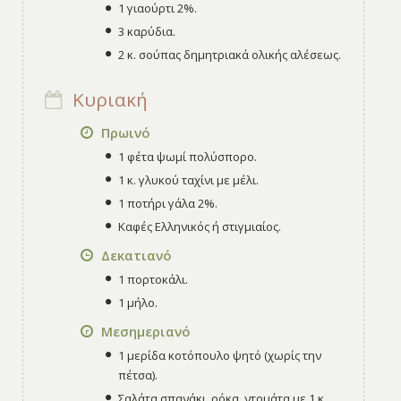
1 γιαούρτι 2%.
3 καρύδια.
2 κ. σούπας δημητριακά ολικής αλέσεως.
Κυριακή
Πρωινό
1 φέτα ψωμί πολύσπορο.
1 κ. γλυκού ταχίνι με μέλι.
1 ποτήρι γάλα 2%.
Καφές Ελληνικός ή στιγμιαίος.
Δεκατιανό
1 πορτοκάλι.
1 μήλο.
Μεσημεριανό
1 μερίδα κοτόπουλο ψητό (χωρίς την
πέτσα).
Σαλάτα σπανάκι, ρόκα, ντομάτα με 1 κ.