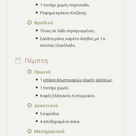
1 ποτήρι χυμός πορτοκάλι.
Ρόφημα κρόκου Κοζάνης.
Βραδινό
Τόνος σε λάδι στραγγισμένος.
Σαλάτα ρόκα, καρότο άνηθος με 1 κ.
σούπας ελαιόλαδο.
Πέμπτη
Πρωινό
1
μπάρα δημητριακών ολικής αλέσεως
.
1 ποτήρι χυμός.
Καφές Ελληνικός ή στιγμιαίος.
Δεκατιανό
5 καρύδια.
4 αποξηραμένα σύκα.
Μεσημεριανό