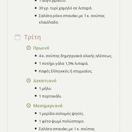
1 αυγό βραστό.
30 γρ. τυρί χαμηλό σε λιπαρά.
Σαλάτα ρόκα σπανάκι με 1 κ. σούπας
ελαιόλαδο.
Τρίτη
Πρωινό
4 κ. σούπας δημητριακά ολικής αλέσεως.
1 ποτήρι γάλα 1,5% λιπαρά.
Καφές Ελληνικός ή στιγμιαίος.
Δεκατιανό
1 μήλο.
1 πορτοκάλι.
Μεσημεριανό
1 μερίδα σολομός ψητός.
1 φέτα ψωμί πολύσπορο.
Σαλάτα σπανάκι με 1 κ. σούπας