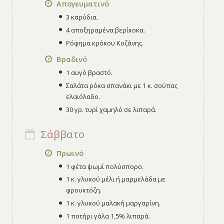
Απογευματινό
3 καρύδια.
4 αποξηραμένα βερίκοκα.
Ρόφημα κρόκου Κοζάνης.
Βραδινό
1 αυγό βραστό.
Σαλάτα ρόκα σπανάκι με 1 κ. σούπας
ελαιόλαδο.
30 γρ. τυρί χαμηλό σε λιπαρά.
Σάββατο
Πρωινό
1 φέτα ψωμί πολύσπορο.
1 κ. γλυκού μέλι ή μαρμελάδα με
φρουκτόζη.
1 κ. γλυκού μαλακή μαργαρίνη.
1 ποτήρι γάλα 1,5% λιπαρά.