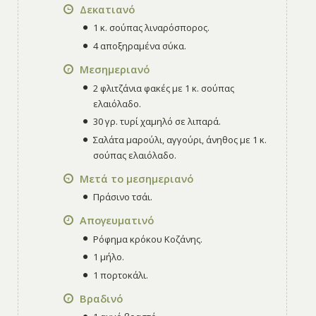
Δεκατιανό
1 κ. σούπας λιναρόσπορος.
4 αποξηραμένα σύκα.
Μεσημεριανό
2 φλιτζάνια φακές με 1 κ. σούπας
ελαιόλαδο.
30 γρ. τυρί χαμηλό σε λιπαρά.
Σαλάτα μαρούλι, αγγούρι, άνηθος με 1 κ.
σούπας ελαιόλαδο.
Μετά το μεσημεριανό
Πράσινο τσάι.
Απογευματινό
Ρόφημα κρόκου Κοζάνης.
1 μήλο.
1 πορτοκάλι.
Βραδινό