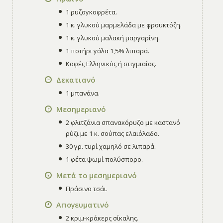
1 ρυζογκοφρέτα.
1 κ. γλυκού μαρμελάδα με φρουκτόζη.
1 κ. γλυκού μαλακή μαργαρίνη.
1 ποτήρι γάλα 1,5% λιπαρά.
Καφές Ελληνικός ή στιγμιαίος.
Δεκατιανό
1 μπανάνα.
Μεσημεριανό
2 φλιτζάνια σπανακόρυζο με καστανό
ρύζι με 1 κ. σούπας ελαιόλαδο.
30 γρ. τυρί χαμηλό σε λιπαρά.
1 φέτα ψωμί πολύσπορο.
Μετά το μεσημεριανό
Πράσινο τσάι.
Απογευματινό
2 κριμ-κράκερς σίκαλης.