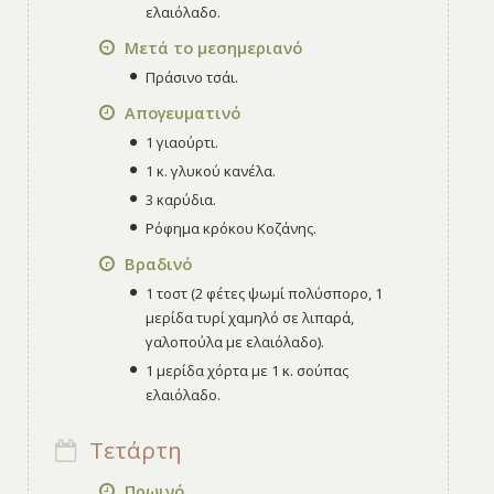
ελαιόλαδο.
Μετά το μεσημεριανό
Πράσινο τσάι.
Απογευματινό
1 γιαούρτι.
1 κ. γλυκού κανέλα.
3 καρύδια.
Ρόφημα κρόκου Κοζάνης.
Βραδινό
1 τοστ (2 φέτες ψωμί πολύσπορο, 1
μερίδα τυρί χαμηλό σε λιπαρά,
γαλοπούλα με ελαιόλαδο).
1 μερίδα χόρτα με 1 κ. σούπας
ελαιόλαδο.
Τετάρτη
Πρωινό