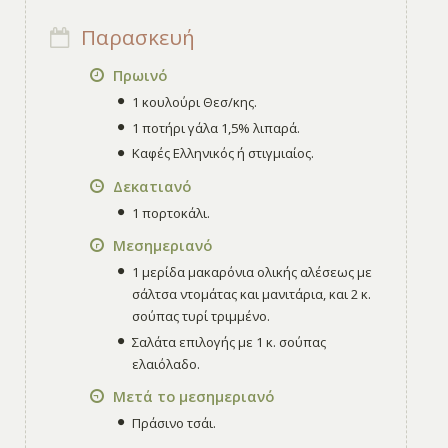
Παρασκευή
Πρωινό
1 κουλούρι Θεσ/κης.
1 ποτήρι γάλα 1,5% λιπαρά.
Καφές Ελληνικός ή στιγμιαίος.
Δεκατιανό
1 πορτοκάλι.
Μεσημεριανό
1 μερίδα μακαρόνια ολικής αλέσεως με
σάλτσα ντομάτας και μανιτάρια, και 2 κ.
σούπας τυρί τριμμένο.
Σαλάτα επιλογής με 1 κ. σούπας
ελαιόλαδο.
Μετά το μεσημεριανό
Πράσινο τσάι.