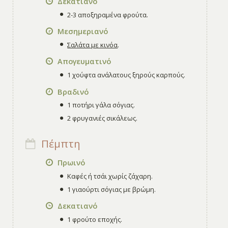
Δεκατιανό
2-3 αποξηραμένα φρούτα.
Μεσημεριανό
Σαλάτα με κινόα
.
Απογευματινό
1 χούφτα ανάλατους ξηρούς καρπούς.
Βραδινό
1 ποτήρι γάλα σόγιας.
2 φρυγανιές σικάλεως.
Πέμπτη
Πρωινό
Καφές ή τσάι χωρίς ζάχαρη.
1 γιαούρτι σόγιας με βρώμη.
Δεκατιανό
1 φρούτο εποχής.