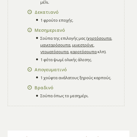
μέλι.
Δεκατιανό
1 φρούτο εποχής.
Μεσημεριανό
Σούπα της επιλογής μας (
χορτόσουπα
,
μανιταρόσουπα
,
μινεστρόνε
,
ντοματόσουπα
,
καροτόσουπα
κλπ).
1 φέτα ψωμί ολικής άλεσης.
Απογευματινό
1 χούφτα ανάλατους ξηρούς καρπούς.
Βραδινό
Σούπα όπως το μεσημέρι.