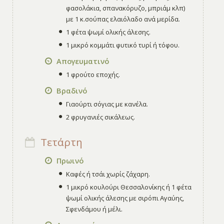
φασολάκια, σπανακόρυζο, μπριάμ κλπ)
με 1 κ.σούπας ελαιόλαδο ανά μερίδα.
1 φέτα ψωμί ολικής άλεσης.
1 μικρό κομμάτι φυτικό τυρί ή τόφου.
Απογευματινό
1 φρούτο εποχής.
Βραδινό
Γιαούρτι σόγιας με κανέλα.
2 φρυγανιές σικάλεως.
Τετάρτη
Πρωινό
Καφές ή τσάι χωρίς ζάχαρη.
1 μικρό κουλούρι Θεσσαλονίκης ή 1 φέτα
ψωμί ολικής άλεσης με σιρόπι Αγαύης,
Σφενδάμου ή μέλι.