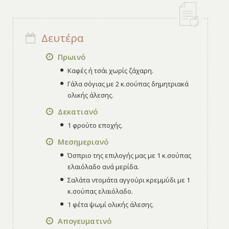
Δευτέρα
Πρωινό
Καφές ή τσάι χωρίς ζάχαρη.
Γάλα σόγιας με 2 κ.σούπας δημητριακά
ολικής άλεσης.
Δεκατιανό
1 φρούτο εποχής.
Μεσημεριανό
Όσπριο της επιλογής μας με 1 κ.σούπας
ελαιόλαδο ανά μερίδα.
Σαλάτα ντομάτα αγγούρι κρεμμύδι με 1
κ.σούπας ελαιόλαδο.
1 φέτα ψωμί ολικής άλεσης.
Απογευματινό