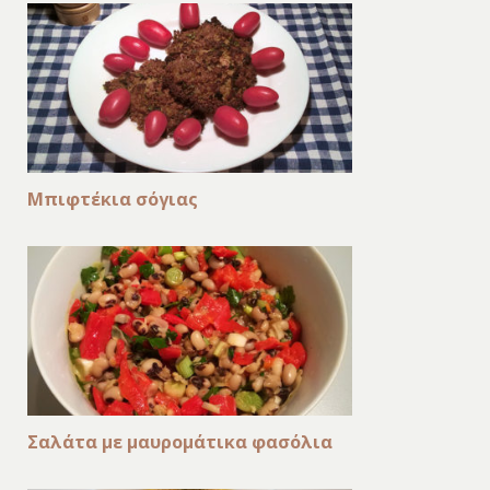
Μπιφτέκια σόγιας
Σαλάτα με μαυρομάτικα φασόλια