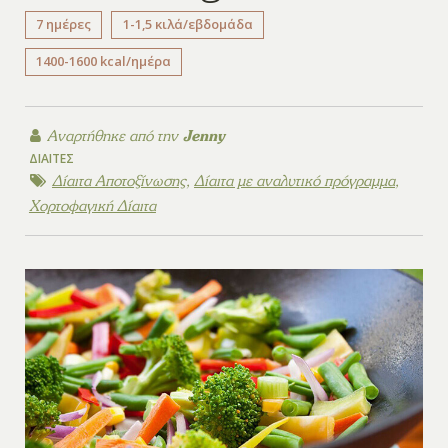
7 ημέρες
1-1,5 κιλά/εβδομάδα
1400-1600 kcal/ημέρα
Αναρτήθηκε από την
Jenny
ΔΊΑΙΤΕΣ
Δίαιτα Αποτοξίνωσης
,
Δίαιτα με αναλυτικό πρόγραμμα
,
Χορτοφαγική Δίαιτα