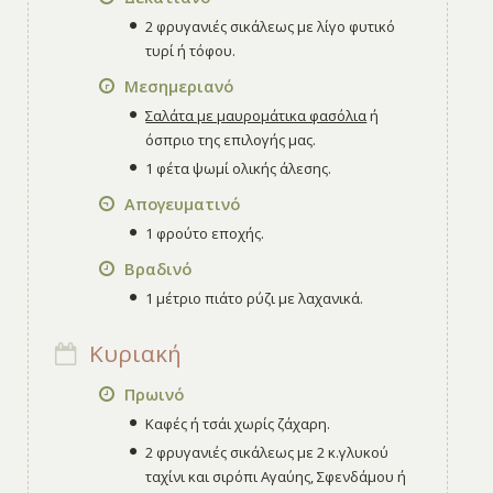
2 φρυγανιές σικάλεως με λίγο φυτικό
τυρί ή τόφου.
Μεσημεριανό
Σαλάτα με μαυρομάτικα φασόλια
ή
όσπριο της επιλογής μας.
1 φέτα ψωμί ολικής άλεσης.
Απογευματινό
1 φρούτο εποχής.
Βραδινό
1 μέτριο πιάτο ρύζι με λαχανικά.
Κυριακή
Πρωινό
Καφές ή τσάι χωρίς ζάχαρη.
2 φρυγανιές σικάλεως με 2 κ.γλυκού
ταχίνι και σιρόπι Αγαύης, Σφενδάμου ή