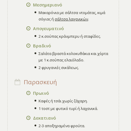
Μεσημεριανό
Μακαρόνια με σάλτσα ντομάτας, κιμά
σόγιας ή
σάλτσα λαχανικών
.
Απογευματινό
2 κ.σούπας κράνμπερυ ή σταφίδες.
Βραδινό
Σαλάτα βραστά κολοκυθάκια και χόρτα
με 1 κ.σούπας ελαιόλαδο.
2 φρυγανιές σικάλεως.
Παρασκευή
Πρωινό
Καφές ή τσάι χωρίς ζάχαρη.
1 τοστ με φυτικό τυρί ή λαχανικά.
Δεκατιανό
2-3 αποξηραμένα φρούτα.