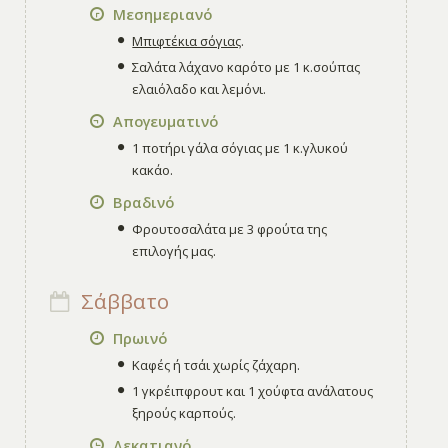
Μεσημεριανό
Μπιφτέκια σόγιας
.
Σαλάτα λάχανο καρότο με 1 κ.σούπας
ελαιόλαδο και λεμόνι.
Απογευματινό
1 ποτήρι γάλα σόγιας με 1 κ.γλυκού
κακάο.
Βραδινό
Φρουτοσαλάτα με 3 φρούτα της
επιλογής μας.
Σάββατο
Πρωινό
Καφές ή τσάι χωρίς ζάχαρη.
1 γκρέιπφρουτ και 1 χούφτα ανάλατους
ξηρούς καρπούς.
Δεκατιανό