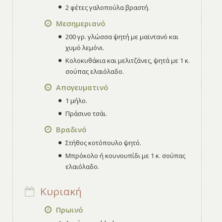
2 φέτες γαλοπούλα βραστή.
Μεσημεριανό
200 γρ. γλώσσα ψητή με μαϊντανό και
χυμό λεμόνι.
Κολοκυθάκια και μελιτζάνες, ψητά με 1 κ.
σούπας ελαιόλαδο.
Απογευματινό
1 μήλο.
Πράσινο τσάι.
Βραδινό
Στήθος κοτόπουλο ψητό.
Μπρόκολο ή κουνουπίδι με 1 κ. σούπας
ελαιόλαδο.
Κυριακή
Πρωινό