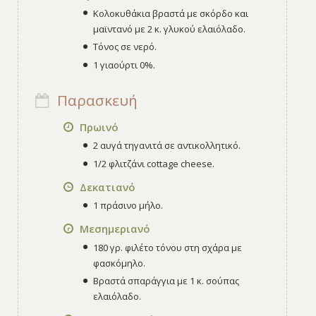
Κολοκυθάκια βραστά με σκόρδο και
μαϊντανό με 2 κ. γλυκού ελαιόλαδο.
Τόνος σε νερό.
1 γιαούρτι 0%.
Παρασκευή
Πρωινό
2 αυγά τηγανιτά σε αντικολλητικό.
1/2 φλιτζάνι cottage cheese.
Δεκατιανό
1 πράσινο μήλο.
Μεσημεριανό
180 γρ. φιλέτο τόνου στη σχάρα με
φασκόμηλο.
Βραστά σπαράγγια με 1 κ. σούπας
ελαιόλαδο.