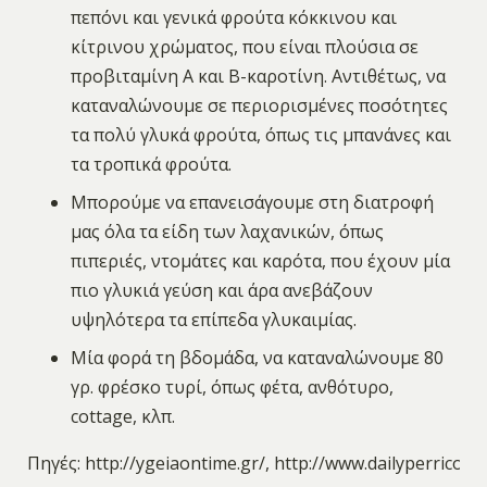
πεπόνι και γενικά φρούτα κόκκινου και
κίτρινου χρώματος, που είναι πλούσια σε
προβιταμίνη Α και Β-καροτίνη. Αντιθέτως, να
καταναλώνουμε σε περιορισμένες ποσότητες
τα πολύ γλυκά φρούτα, όπως τις μπανάνες και
τα τροπικά φρούτα.
Μπορούμε να επανεισάγουμε στη διατροφή
μας όλα τα είδη των λαχανικών, όπως
πιπεριές, ντομάτες και καρότα, που έχουν μία
πιο γλυκιά γεύση και άρα ανεβάζουν
υψηλότερα τα επίπεδα γλυκαιμίας.
Μία φορά τη βδομάδα, να καταναλώνουμε 80
γρ. φρέσκο τυρί, όπως φέτα, ανθότυρο,
cottage, κλπ.
Πηγές: http://ygeiaontime.gr/, http://www.dailyperricon