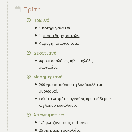
Τρίτη
Πρωινό
1 ποτήρι γάλα 0%.
1
μπάρα δημητριακών
.
Καφές ή πράσινο τσάι.
Δεκατιανό
Φρουτοσαλάτα (μήλο, αχλάδι,
μανταρίνι).
Μεσημεριανό
200 γρ. τσιπούρα στη λαδόκολλα με
μυρωδικά.
Σαλάτα ντομάτα, αγγούρι, κρεμμύδι με 2
κ. γλυκού ελαιόλαδο.
Απογευματινό
1/2 φλιτζάνι cottage cheese.
25 γρ. μαύρη σοκολάτα.