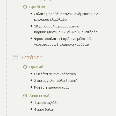
Βραδινό
Σαλάτα μαρούλι σπανάκι ανάμεικτη με 2
κ. γλυκού ελαιόλαδο.
50 γρ. φασόλια μαυρομάτικα
καρυκευμένα με 1 κ. γλυκού μουστάρδα.
Φρουτοσαλάτα (1 πράσινο μήλο, 1/2
γκρέιπφρουτ, 3 τριμμένα καρύδια).
Τετάρτη
Πρωινό
Ομελέτα σε αντικολλητικό.
2 φέτες γαλοπούλα βραστή.
Καφές ή πράσινο τσάι.
Δεκατιανό
1 μικρό αχλάδι.
4 αμύγδαλα.