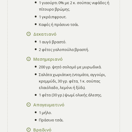
1 γιαούρτι 0% με 2 κ. σούπας νιφάδες ή
πίτουρο βρώμης.
1 γκρέιπφρουτ.
Καφές ή πράσινο τσάι.
Δεκατιανό
1 αυγό βραστό.
2 φέτες γαλοπούλα βραστή.
Μεσημεριανό
200 γρ. ψητό σολομό με μυρωδικά.
Σαλάτα χωριάτικη (ντομάτα, αγγούρι,
κρεμμύδι, 30 γρ. φέτα, 1 κ. σούπας
ελαιόλαδο, λεμόνι ή ξύδι).
1 φέτα (30 γρ.) ψωμί ολικής άλεσης.
Απογευματινό
1 μήλο.
Πράσινο τσάι.
Βραδινό