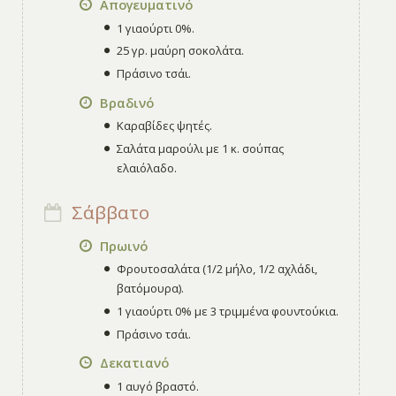
Απογευματινό
1 γιαούρτι 0%.
25 γρ. μαύρη σοκολάτα.
Πράσινο τσάι.
Βραδινό
Καραβίδες ψητές.
Σαλάτα μαρούλι με 1 κ. σούπας
ελαιόλαδο.
Σάββατο
Πρωινό
Φρουτοσαλάτα (1/2 μήλο, 1/2 αχλάδι,
βατόμουρα).
1 γιαούρτι 0% με 3 τριμμένα φουντούκια.
Πράσινο τσάι.
Δεκατιανό
1 αυγό βραστό.