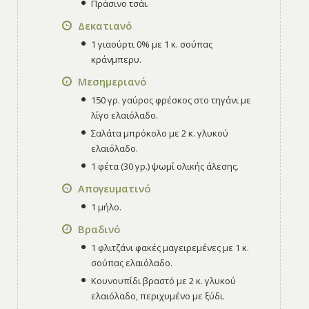
Πράσινο τσάι.
Δεκατιανό
1 γιαούρτι 0% με 1 κ. σούπας
κράνμπερυ.
Μεσημεριανό
150 γρ. γαύρος φρέσκος στο τηγάνι με
λίγο ελαιόλαδο.
Σαλάτα μπρόκολο με 2 κ. γλυκού
ελαιόλαδο.
1 φέτα (30 γρ.) ψωμί ολικής άλεσης.
Απογευματινό
1 μήλο.
Βραδινό
1 φλιτζάνι φακές μαγειρεμένες με 1 κ.
σούπας ελαιόλαδο.
Κουνουπίδι βραστό με 2 κ. γλυκού
ελαιόλαδο, περιχυμένο με ξύδι.