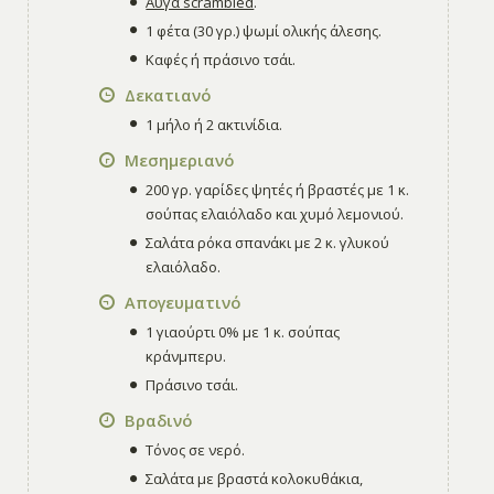
Αυγά scrambled
.
1 φέτα (30 γρ.) ψωμί ολικής άλεσης.
Καφές ή πράσινο τσάι.
Δεκατιανό
1 μήλο ή 2 ακτινίδια.
Μεσημεριανό
200 γρ. γαρίδες ψητές ή βραστές με 1 κ.
σούπας ελαιόλαδο και χυμό λεμονιού.
Σαλάτα ρόκα σπανάκι με 2 κ. γλυκού
ελαιόλαδο.
Απογευματινό
1 γιαούρτι 0% με 1 κ. σούπας
κράνμπερυ.
Πράσινο τσάι.
Βραδινό
Τόνος σε νερό.
Σαλάτα με βραστά κολοκυθάκια,