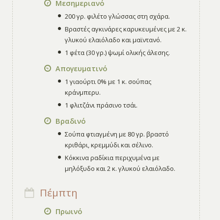
Μεσημεριανό
200 γρ. φιλέτο γλώσσας στη σχάρα.
Βραστές αγκινάρες καρυκευμένες με 2 κ.
γλυκού ελαιόλαδο και μαϊντανό.
1 φέτα (30 γρ.) ψωμί ολικής άλεσης.
Απογευματινό
1 γιαούρτι 0% με 1 κ. σούπας
κράνμπερυ.
1 φλιτζάνι πράσινο τσάι.
Βραδινό
Σούπα φτιαγμένη με 80 γρ. βραστό
κριθάρι, κρεμμύδι και σέλινο.
Κόκκινα ραδίκια περιχυμένα με
μηλόξυδο και 2 κ. γλυκού ελαιόλαδο.
Πέμπτη
Πρωινό