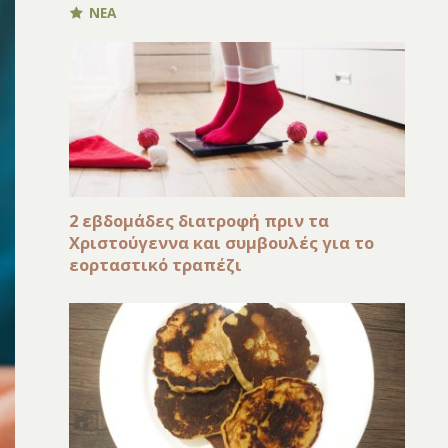
ΝΕΑ
2 εβδομάδες διατροφή πριν τα
Χριστούγεννα και συμβουλές για το
εορταστικό τραπέζι