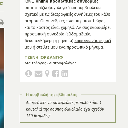
Κάνω
online προσωπικές συνεδρίες
,
ΉΣ
υποστηρίζω ψυχολογικά και συμβουλεύω
σχετικά με τις διατροφικές συνήθειες του κάθε
ατόμου. Οι συνεδρίες είναι περίπου 1 ώρας
και το κόστος είναι χαμηλό. Αν σας ενδιαφέρει
προσωπική συνεδρία (εβδομαδιαία,
δεκαπενθήμερη ή μηνιαία)
επικοινωνήστε μαζί
μου
ή
στείλτε μου ένα προσωπικό μήνυμα
.
ΤΖΕΝΗ ΙΟΡΔΑΝΩΦ
Διαιτολόγος - Διατροφολόγος
Η συμβουλή της εβδομάδας
Αποφεύγετε να μαγειρεύετε με πολύ λάδι. 1
κουταλιά της σούπας ελαιόλαδο έχει σχεδόν
150 θερμίδες!