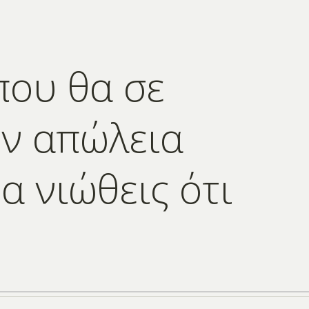
που θα σε
ν απώλεια
α νιώθεις ότι