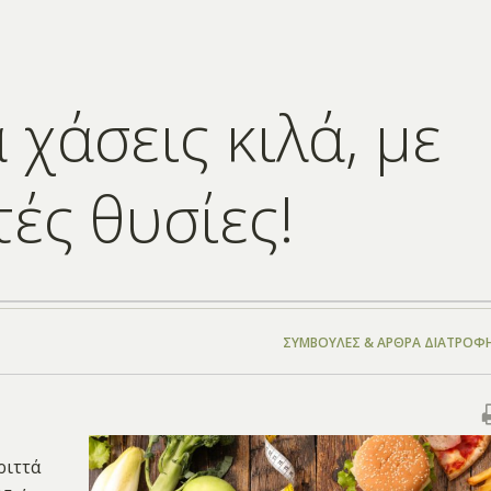
χάσεις κιλά, με
ές θυσίες!
ΣΥΜΒΟΥΛΈΣ & ΆΡΘΡΑ ΔΙΑΤΡΟΦ
ριττά