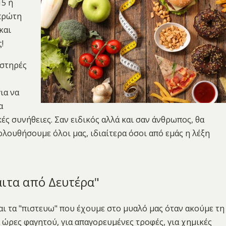
15 ή
 πρώτη
και
!
υστηρές
ια να
α
ς συνήθειες. Σαν ειδικός αλλά και σαν άνθρωπος, θα
ουθήσουμε όλοι μας, ιδιαίτερα όσοι από εμάς η λέξη
αιτα από Δευτέρα"
αι τα "πιστευω" που έχουμε στο μυαλό μας όταν ακούμε τη
ια ώρες φαγητού, για απαγορευμένες τροφές, για χημικές