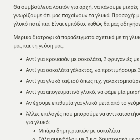
Θα συμβούλευα λοιπόν για αρχή, να κάνουμε μικρές θ
γνωρίζουμε ότι μας παχαίνουν τα γλυκά. Προσοχή: μ
γλυκό ποτέ πια. Είναι εμπόδιο, καθώς θα μας οδηγήσ
Μερικά διατροφικά παραδειγματα σχετικά με τη γλυ
μας και τη γεύση μας:
Αντί για κρουασάν με σοκολάτα, 2 φρυγανιές μ
Αντί για σοκολάτα γάλακτος, να προτιμήσουμε 
Αντί για γλυκό ταψιού όπως π.χ. γαλακτομπούρε
Αντί για απογευματινό γλυκό, να φάμε μία μικρ
Αν έχουμε επιθυμία για γλυκό μετά από το γεύμ
Άλλες επιλογές που μπορούμε να αντικαταστήσο
για γλυκό:
Μπάρα δημητριακών με σοκολάτα
Γάλα αμυγδάλου με 3 κ.σ. δημητριακά με 