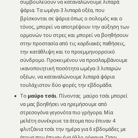
συμβουλεύουν να καταναλώνουμε λιπαρά
ψάρια. Τα ωμέγα-3 λιπαρά οξέα, που
βρίσκονται σε ψάρια όπως ο σολομός και ο
τόνος, μπορεί να αποτρέψουν την αύξηση των
ορμονών του στρες και μπορεί να βοηθήσουν
στην προστασία από τις καρδιακές παθήσεις,
την κατάθλιψη και το προεμμηνορροϊκό
σύνδρομο. Προκειμένου να προσλαμβάνουμε
ικανοποιητική ποσότητα ωμέγα-3 λιπαρών
οξέων, να καταναλώνουμε λιπαρά ψάρια
τουλάχιστον δύο φορές την εβδομάδα.
Το
μαύρο τσάι
. Πίνοντας μαύρο τσάι μπορεί
να μας βοηθήσει να ηρεμήσουμε από
στρεσογόνα γεγονότα πιο γρήγορα. Μία
μελέτη συνέκρινε τα άτομα που έπιναν 4
φλιτζάνια τσάι την ημέρα για 6 εβδομάδες με
άτομα που έπιναν ένα άλλο ρόφημα. Όσοι