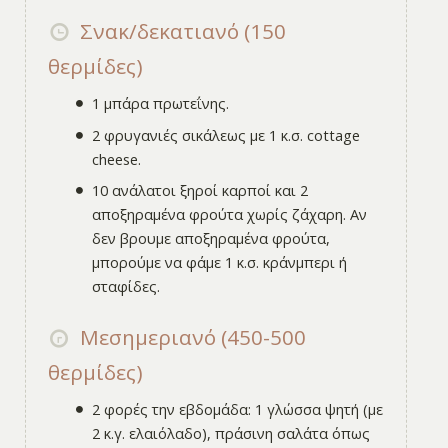
Σνακ/δεκατιανό (150
θερμίδες)
1 μπάρα πρωτεΐνης.
2 φρυγανιές σικάλεως με 1 κ.σ. cottage
cheese.
10 ανάλατοι ξηροί καρποί και 2
αποξηραμένα φρούτα χωρίς ζάχαρη. Αν
δεν βρουμε αποξηραμένα φρούτα,
μπορούμε να φάμε 1 κ.σ. κράνμπερι ή
σταφίδες.
Μεσημεριανό (450-500
θερμίδες)
2 φορές την εβδομάδα: 1 γλώσσα ψητή (με
2 κ.γ. ελαιόλαδο), πράσινη σαλάτα όπως