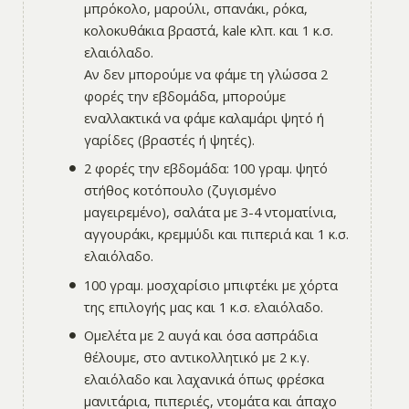
μπρόκολο, μαρούλι, σπανάκι, ρόκα,
κολοκυθάκια βραστά, kale κλπ. και 1 κ.σ.
ελαιόλαδο.
Αν δεν μπορούμε να φάμε τη γλώσσα 2
φορές την εβδομάδα, μπορούμε
εναλλακτικά να φάμε καλαμάρι ψητό ή
γαρίδες (βραστές ή ψητές).
2 φορές την εβδομάδα: 100 γραμ. ψητό
στήθος κοτόπουλο (ζυγισμένο
μαγειρεμένο), σαλάτα με 3-4 ντοματίνια,
αγγουράκι, κρεμμύδι και πιπεριά και 1 κ.σ.
ελαιόλαδο.
100 γραμ. μοσχαρίσιο μπιφτέκι με χόρτα
της επιλογής μας και 1 κ.σ. ελαιόλαδο.
Ομελέτα με 2 αυγά και όσα ασπράδια
θέλουμε, στο αντικολλητικό με 2 κ.γ.
ελαιόλαδο και λαχανικά όπως φρέσκα
μανιτάρια, πιπεριές, ντομάτα και άπαχο