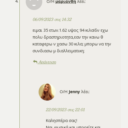
Ο/Η
μαριανθη
λέει:
06/09/2023 στις 14:32
ειμαι 35 ετων.1.62 υψος 94 κιλα!δν εχω
πολυ δραστηριοτητα,εαν την κανω θ
καταφερω ν χασω 30 κιλα; μπορω να την
συνδιασω μ διαλλειματικη;
Απάντηση
Ο/Η
Jenny
λέει:
22/09/2023 στις 22:01
Καλησπέρα σας!
Ναι φυσικά και μπορείτε και