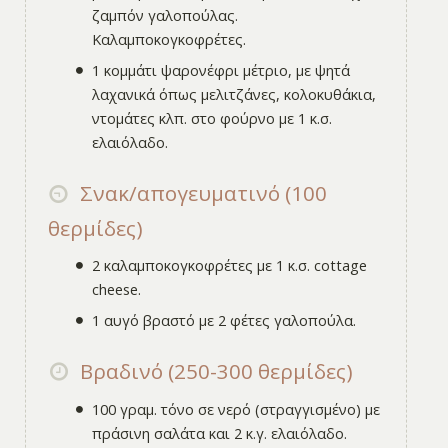
ζαμπόν γαλοπούλας.
Καλαμποκογκοφρέτες.
1 κομμάτι ψαρονέφρι μέτριο, με ψητά
λαχανικά όπως μελιτζάνες, κολοκυθάκια,
ντομάτες κλπ. στο φούρνο με 1 κ.σ.
ελαιόλαδο.
Σνακ/απογευματινό (100
θερμίδες)
2 καλαμποκογκοφρέτες με 1 κ.σ. cottage
cheese.
1 αυγό βραστό με 2 φέτες γαλοπούλα.
Βραδινό (250-300 θερμίδες)
100 γραμ. τόνο σε νερό (στραγγισμένο) με
πράσινη σαλάτα και 2 κ.γ. ελαιόλαδο.