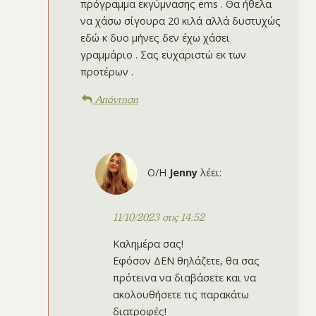
πρόγραμμα εκγύμνασης ems . Θα ήθελα
να χάσω σίγουρα 20 κιλά αλλά δυστυχώς
εδώ κ δυο μήνες δεν έχω χάσει
γραμμάριο . Σας ευχαριστώ εκ των
προτέρων .
Απάντηση
Ο/Η
Jenny
λέει:
11/10/2023 στις 14:52
Καλημέρα σας!
Εφόσον ΔΕΝ θηλάζετε, θα σας
πρότεινα να διαβάσετε και να
ακολουθήσετε τις παρακάτω
διατροφές!