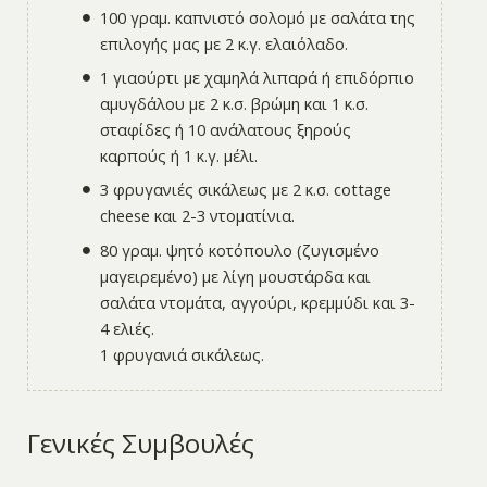
100 γραμ. καπνιστό σολομό με σαλάτα της
επιλογής μας με 2 κ.γ. ελαιόλαδο.
1 γιαούρτι με χαμηλά λιπαρά ή επιδόρπιο
αμυγδάλου με 2 κ.σ. βρώμη και 1 κ.σ.
σταφίδες ή 10 ανάλατους ξηρούς
καρπούς ή 1 κ.γ. μέλι.
3 φρυγανιές σικάλεως με 2 κ.σ. cottage
cheese και 2-3 ντοματίνια.
80 γραμ. ψητό κοτόπουλο (ζυγισμένο
μαγειρεμένο) με λίγη μουστάρδα και
σαλάτα ντομάτα, αγγούρι, κρεμμύδι και 3-
4 ελιές.
1 φρυγανιά σικάλεως.
Γενικές Συμβουλές