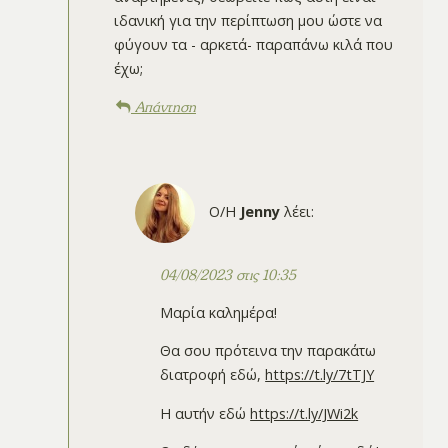
ιδανική για την περίπτωση μου ώστε να
φύγουν τα - αρκετά- παραπάνω κιλά που
έχω;
Απάντηση
Ο/Η
Jenny
λέει:
04/08/2023 στις 10:35
Μαρία καλημέρα!
Θα σου πρότεινα την παρακάτω
διατροφή εδώ,
https://t.ly/7tTJY
Η αυτήν εδώ
https://t.ly/JWi2k