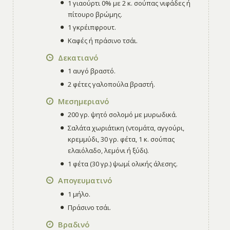
1 γιαούρτι 0% με 2 κ. σούπας νιφάδες ή
πίτουρο βρώμης.
1 γκρέιπφρουτ.
Καφές ή πράσινο τσάι.
Δεκατιανό
1 αυγό βραστό.
2 φέτες γαλοπούλα βραστή.
Μεσημεριανό
200 γρ. ψητό σολομό με μυρωδικά.
Σαλάτα χωριάτικη (ντομάτα, αγγούρι,
κρεμμύδι, 30 γρ. φέτα, 1 κ. σούπας
ελαιόλαδο, λεμόνι ή ξύδι).
1 φέτα (30 γρ.) ψωμί ολικής άλεσης.
Απογευματινό
1 μήλο.
Πράσινο τσάι.
Βραδινό