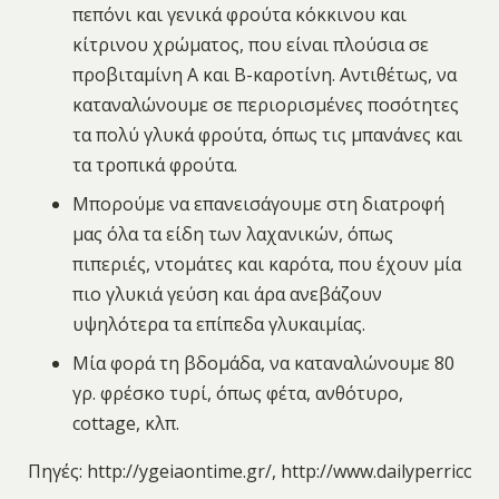
πεπόνι και γενικά φρούτα κόκκινου και
κίτρινου χρώματος, που είναι πλούσια σε
προβιταμίνη Α και Β-καροτίνη. Αντιθέτως, να
καταναλώνουμε σε περιορισμένες ποσότητες
τα πολύ γλυκά φρούτα, όπως τις μπανάνες και
τα τροπικά φρούτα.
Μπορούμε να επανεισάγουμε στη διατροφή
μας όλα τα είδη των λαχανικών, όπως
πιπεριές, ντομάτες και καρότα, που έχουν μία
πιο γλυκιά γεύση και άρα ανεβάζουν
υψηλότερα τα επίπεδα γλυκαιμίας.
Μία φορά τη βδομάδα, να καταναλώνουμε 80
γρ. φρέσκο τυρί, όπως φέτα, ανθότυρο,
cottage, κλπ.
Πηγές: http://ygeiaontime.gr/, http://www.dailyperricon