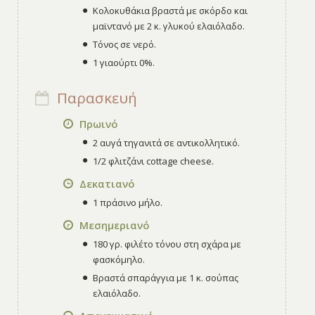
Κολοκυθάκια βραστά με σκόρδο και
μαϊντανό με 2 κ. γλυκού ελαιόλαδο.
Τόνος σε νερό.
1 γιαούρτι 0%.
Παρασκευή
Πρωινό
2 αυγά τηγανιτά σε αντικολλητικό.
1/2 φλιτζάνι cottage cheese.
Δεκατιανό
1 πράσινο μήλο.
Μεσημεριανό
180 γρ. φιλέτο τόνου στη σχάρα με
φασκόμηλο.
Βραστά σπαράγγια με 1 κ. σούπας
ελαιόλαδο.