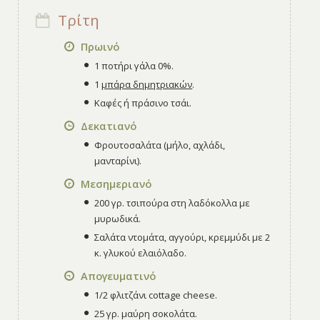
Τρίτη
Πρωινό
1 ποτήρι γάλα 0%.
1
μπάρα δημητριακών
.
Καφές ή πράσινο τσάι.
Δεκατιανό
Φρουτοσαλάτα (μήλο, αχλάδι,
μανταρίνι).
Μεσημεριανό
200 γρ. τσιπούρα στη λαδόκολλα με
μυρωδικά.
Σαλάτα ντομάτα, αγγούρι, κρεμμύδι με 2
κ. γλυκού ελαιόλαδο.
Απογευματινό
1/2 φλιτζάνι cottage cheese.
25 γρ. μαύρη σοκολάτα.