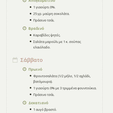
Απογευματινό
1 γιαούρτι 0%.
25 γρ. μαύρη σοκολάτα.
Πράσινο τσάι.
Βραδινό
Καραβίδες ψητές.
Σαλάτα μαρούλι με 1 κ. σούπας
ελαιόλαδο.
Σάββατο
Πρωινό
Φρουτοσαλάτα (1/2 μήλο, 1/2 αχλάδι,
βατόμουρα).
1 γιαούρτι 0% με 3 τριμμένα φουντούκια.
Πράσινο τσάι.
Δεκατιανό
1 αυγό βραστό.