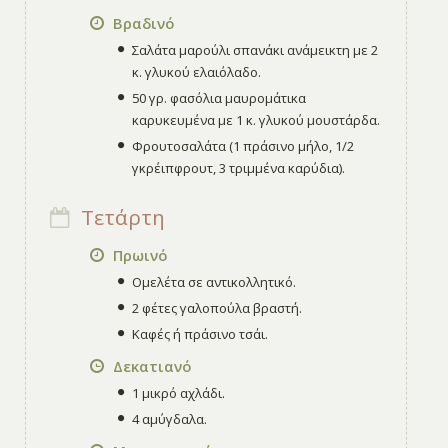
Βραδινό
Σαλάτα μαρούλι σπανάκι ανάμεικτη με 2
κ. γλυκού ελαιόλαδο.
50 γρ. φασόλια μαυρομάτικα
καρυκευμένα με 1 κ. γλυκού μουστάρδα.
Φρουτοσαλάτα (1 πράσινο μήλο, 1/2
γκρέιπφρουτ, 3 τριμμένα καρύδια).
Τετάρτη
Πρωινό
Ομελέτα σε αντικολλητικό.
2 φέτες γαλοπούλα βραστή.
Καφές ή πράσινο τσάι.
Δεκατιανό
1 μικρό αχλάδι.
4 αμύγδαλα.