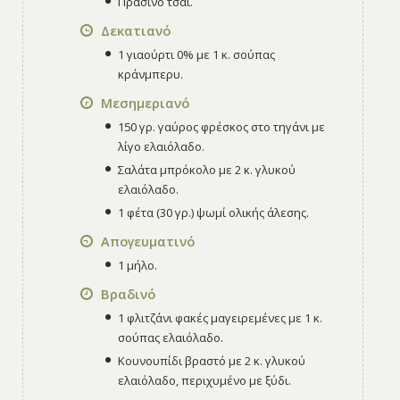
Πράσινο τσάι.
Δεκατιανό
1 γιαούρτι 0% με 1 κ. σούπας
κράνμπερυ.
Μεσημεριανό
150 γρ. γαύρος φρέσκος στο τηγάνι με
λίγο ελαιόλαδο.
Σαλάτα μπρόκολο με 2 κ. γλυκού
ελαιόλαδο.
1 φέτα (30 γρ.) ψωμί ολικής άλεσης.
Απογευματινό
1 μήλο.
Βραδινό
1 φλιτζάνι φακές μαγειρεμένες με 1 κ.
σούπας ελαιόλαδο.
Κουνουπίδι βραστό με 2 κ. γλυκού
ελαιόλαδο, περιχυμένο με ξύδι.