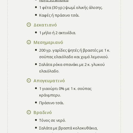
1 φέτα (30 γρ.) ψωμί ολικής άλεσης.
Καφές ή πράσινο τσάι.
Δεκατιανό
1 μήλο ή 2 ακτινίδια.
Μεσημεριανό
200 γρ. γαρίδες ψητές ή βραστές με 1 κ.
σούπας ελαιόλαδο και χυμό λεμονιού.
Σαλάτα ρόκα σπανάκι με 2 κ. γλυκού
ελαιόλαδο.
Απογευματινό
1 γιαούρτι 0% με 1 κ. σούπας
κράνμπερυ.
Πράσινο τσάι.
Βραδινό
Τόνος σε νερό.
Σαλάτα με βραστά κολοκυθάκια,