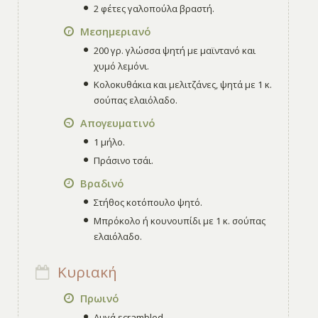
2 φέτες γαλοπούλα βραστή.
Μεσημεριανό
200 γρ. γλώσσα ψητή με μαϊντανό και
χυμό λεμόνι.
Κολοκυθάκια και μελιτζάνες, ψητά με 1 κ.
σούπας ελαιόλαδο.
Απογευματινό
1 μήλο.
Πράσινο τσάι.
Βραδινό
Στήθος κοτόπουλο ψητό.
Μπρόκολο ή κουνουπίδι με 1 κ. σούπας
ελαιόλαδο.
Κυριακή
Πρωινό
Αυγά scrambled
.