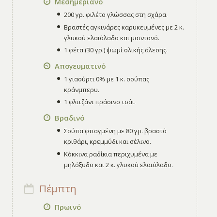
Μεσημεριανό
200 γρ. φιλέτο γλώσσας στη σχάρα.
Βραστές αγκινάρες καρυκευμένες με 2 κ.
γλυκού ελαιόλαδο και μαϊντανό.
1 φέτα (30 γρ.) ψωμί ολικής άλεσης.
Απογευματινό
1 γιαούρτι 0% με 1 κ. σούπας
κράνμπερυ.
1 φλιτζάνι πράσινο τσάι.
Βραδινό
Σούπα φτιαγμένη με 80 γρ. βραστό
κριθάρι, κρεμμύδι και σέλινο.
Κόκκινα ραδίκια περιχυμένα με
μηλόξυδο και 2 κ. γλυκού ελαιόλαδο.
Πέμπτη
Πρωινό