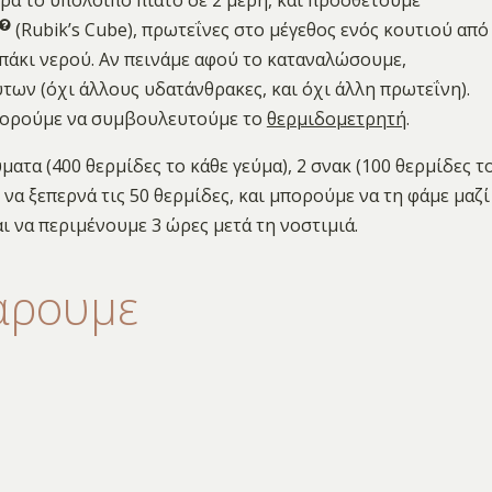
(Rubik’s Cube), πρωτεΐνες στο μέγεθος ενός κουτιού από
απάκι νερού. Αν πεινάμε αφού το καταναλώσουμε,
ων (όχι άλλους υδατάνθρακες, και όχι άλλη πρωτεΐνη).
 μπορούμε να συμβουλευτούμε το
θερμιδομετρητή
.
ατα (400 θερμίδες το κάθε γεύμα), 2 σνακ (100 θερμίδες τ
ι να ξεπερνά τις 50 θερμίδες, και μπορούμε να τη φάμε μαζί
αι να περιμένουμε 3 ώρες μετά τη νοστιμιά.
άρουμε