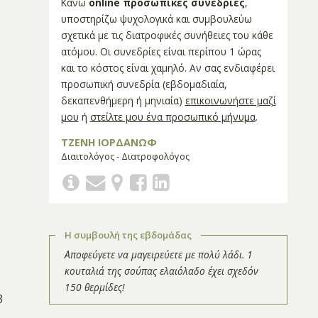
Κάνω
online προσωπικές συνεδρίες
,
υποστηρίζω ψυχολογικά και συμβουλεύω
σχετικά με τις διατροφικές συνήθειες του κάθε
ατόμου. Οι συνεδρίες είναι περίπου 1 ώρας
και το κόστος είναι χαμηλό. Αν σας ενδιαφέρει
προσωπική συνεδρία (εβδομαδιαία,
δεκαπενθήμερη ή μηνιαία)
επικοινωνήστε μαζί
μου
ή
στείλτε μου ένα προσωπικό μήνυμα
.
ΤΖΕΝΗ ΙΟΡΔΑΝΩΦ
Διαιτολόγος - Διατροφολόγος
Η συμβουλή της εβδομάδας
Αποφεύγετε να μαγειρεύετε με πολύ λάδι. 1
κουταλιά της σούπας ελαιόλαδο έχει σχεδόν
150 θερμίδες!
3