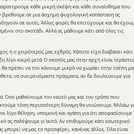
 παρατηρούμε κάθε μικρή σκέψη και κάθε συναίσθημα που
 αν βρεθούμε σε μια άσχημη ψυχολογική κατάσταση ας
 οδηγούν σε αυτές. Άλλες φορές θα επιτύχουμε και θα έχου
μένοι στο σκοτάδι. Αλλά ας μάθουμε κάτι από όλες τις
χος ή ο χειρότερος μας εχθρός. Κάποτε είχα διαβάσει κάτι
 λίγο καιρό μετά. Ο σκοπός μας στην αρχή είναι τεράστι
, θα πρέπει να τον κάνουμε μικρό να χωράει στην τσέπη μα
σθετα, να ονειρευόμαστε πράγματα, αν δε δουλεύουμε για
ά. Όσο μαθαίνουμε τον εαυτό μας και τον τρόπο που
κτούμε τόση περισσότερη δύναμη θα νοιώσουμε. Μιλάω γ
ναι λίγο θέληση, υπομονή και αγάπη για ότι αποφασίσουμε
ικό ας παλέψουμε γι'αυτό. Αν επιθυμούμε κάτι εσωτερικό
ς μπορεί να μας το προσφέρει, κανένας άλλος. Όλα είναι