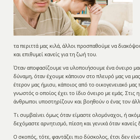
τα περιττά μας κιλά, άλλοι προσπαθούμε να διακόψο
και επιθυμεί κανείς για τη ζωή του.
Όταν αποφασίζουμε να υλοποιήσουμε ένα όνειρο μας
δύναμη, όταν έχουμε κάποιον στο πλευρό μας να μας
έτερον μας ήμισυ, κάποιος από το οικογενειακό μας 
γνωστός ο οποίος έχει το ίδιο όνειρο με εμάς. Στις
άνθρωποι υποστηρίζουν και βοηθούν ο ένας τον άλλο
Τι συμβαίνει όμως όταν είμαστε ολομόναχοι, ή ακόμ
δεχόμαστε αρνητισμό, πίεση και γενικά όταν κανείς δ
Ο σκοπός, τότε, φαντάζει πιο δύσκολος, έτσι δεν εί