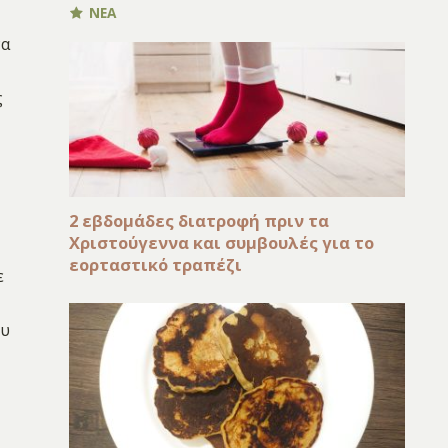
ΝΕΑ
να
ς
2 εβδομάδες διατροφή πριν τα
Χριστούγεννα και συμβουλές για το
εορταστικό τραπέζι
ε
ου