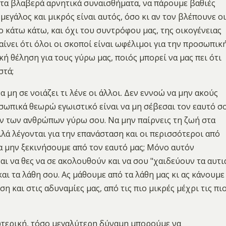
ι τα βλαβερά αρνητικά συναισθήματα, να πάρουμε βαθιές
μεγάλος και μικρός είναι αυτός, όσο κι αν τον βλέπουνε οι
ο κάτω κάτω, και όχι του συντρόφου μας, της οικογένειας
αίνει ότι όλοι οι σκοποί είναι ωφέλιμοι για την προσωπικ
κή θέληση για τους γύρω μας, ποιός μπορεί να μας πει ότι
στά;
α μη σε νοιάζει τι λένε οι άλλοι. Δεν εννοώ να μην ακούς
σωπικά θεωρώ εγωιστικό είναι να μη σέβεσαι τον εαυτό σ
ν των ανθρώπων γύρω σου. Να μην παίρνεις τη ζωή στα
λά λέγονται για την επανάσταση και οι περισσότεροι από
να μην ξεκινήσουμε από τον εαυτό μας; Μόνο αυτόν
ι να θες να σε ακολουθούν και να σου "χαιδεύουν τα αυτιά
και τα λάθη σου. Ας μάθουμε από τα λάθη μας κι ας κάνουμε
 και στις αδυναμίες μας, από τις πιο μικρές μέχρι τις πι
ωτερική, τόσο μεγαλύτερη δύναμη μπορούμε να