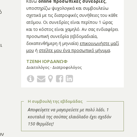
Κάνω
online προσωπικές συνεδρίες
,
υποστηρίζω ψυχολογικά και συμβουλεύω
ό
σχετικά με τις διατροφικές συνήθειες του κάθε
ατόμου. Οι συνεδρίες είναι περίπου 1 ώρας
και το κόστος είναι χαμηλό. Αν σας ενδιαφέρει
προσωπική συνεδρία (εβδομαδιαία,
δεκαπενθήμερη ή μηνιαία)
επικοινωνήστε μαζί
ι
μου
ή
στείλτε μου ένα προσωπικό μήνυμα
.
ΤΖΕΝΗ ΙΟΡΔΑΝΩΦ
Διαιτολόγος - Διατροφολόγος
Η συμβουλή της εβδομάδας
Αποφεύγετε να μαγειρεύετε με πολύ λάδι. 1
κουταλιά της σούπας ελαιόλαδο έχει σχεδόν
150 θερμίδες!
υν