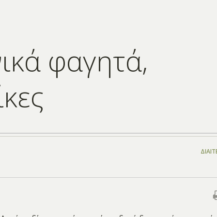
νικά φαγητά,
ίκες
ΔΊΑΙΤ