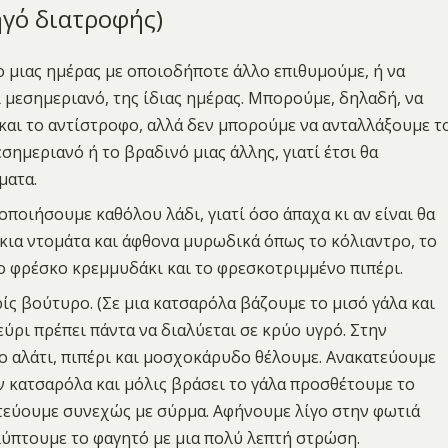
ηγό διατροφής)
 μιας ημέρας με οποιοδήποτε άλλο επιθυμούμε, ή να
 μεσημεριανό, της ίδιας ημέρας. Μπορούμε, δηλαδή, να
και το αντίστροφο, αλλά δεν μπορούμε να ανταλλάξουμε τ
σημεριανό ή το βραδινό μιας άλλης, γιατί έτσι θα
ματα.
ποιήσουμε καθόλου λάδι, γιατί όσο άπαχα κι αν είναι θα
κια ντομάτα και άφθονα μυρωδικά όπως το κόλιαντρο, το
το φρέσκο κρεμμυδάκι και το φρεσκοτριμμένο πιπέρι.
ς βούτυρο. (Σε μια κατσαρόλα βάζουμε το μισό γάλα και
ύρι πρέπει πάντα να διαλύεται σε κρύο υγρό. Στην
ο αλάτι, πιπέρι και μοσχοκάρυδο θέλουμε. Ανακατεύουμε
ν κατσαρόλα και μόλις βράσει το γάλα προσθέτουμε το
κατεύουμε συνεχώς με σύρμα. Αφήνουμε λίγο στην φωτιά
Καλύπτουμε το φαγητό με μια πολύ λεπτή στρώση.