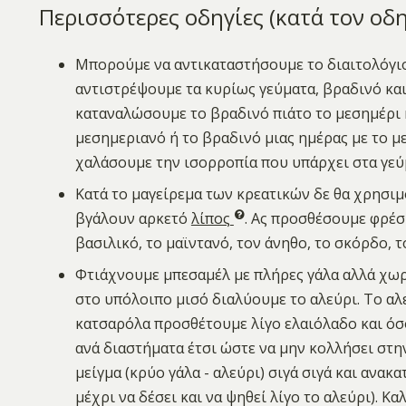
Περισσότερες οδηγίες (κατά τον οδ
Μπορούμε να αντικαταστήσουμε το διαιτολόγιο
αντιστρέψουμε τα κυρίως γεύματα, βραδινό και
καταναλώσουμε το βραδινό πιάτο το μεσημέρι 
μεσημεριανό ή το βραδινό μιας ημέρας με το με
χαλάσουμε την ισορροπία που υπάρχει στα γεύ
Κατά το μαγείρεμα των κρεατικών δε θα χρησιμο
βγάλουν αρκετό
λίπος
. Ας προσθέσουμε φρέσ
βασιλικό, το μαϊντανό, τον άνηθο, το σκόρδο, 
Φτιάχνουμε μπεσαμέλ με πλήρες γάλα αλλά χωρί
στο υπόλοιπο μισό διαλύουμε το αλεύρι. Το αλε
κατσαρόλα προσθέτουμε λίγο ελαιόλαδο και όσ
ανά διαστήματα έτσι ώστε να μην κολλήσει στη
μείγμα (κρύο γάλα - αλεύρι) σιγά σιγά και ανα
μέχρι να δέσει και να ψηθεί λίγο το αλεύρι). 