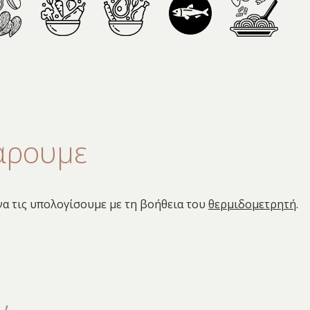
άρουμε
α τις υπολογίσουμε με τη βοήθεια του
θερμιδομετρητή
.