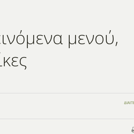
εινόμενα μενού,
ίκες
ΔΊΑΙΤ