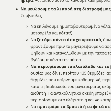
ημέρα
. Αν λοιπόν αυτό το κάνουμε καθημερινά, 
Να μειώσουμε τα λιπαρά στη διατροφή μας
Συμβουλές:
Να επιλέγουμε ημιαποβουτυρωμένο γάλα, 
μοτσαρέλα και κότατζ.
Να
ζητάμε πάντα άπαχα κρεατικά
, όπω
φροντίζουμε πριν τα μαγειρέψουμε να αφα
ψηθούν και καταναλωθούν με την πέτσα του
βγάζουμε πάντα την πέτσα.
Να περιορίσουμε το ελαιόλαδο και το
ουσίας μας δίνει περίπου 135 θερμίδες, 
θερμίδες που παίρνουμε καθημερινά, περ
κατά τη διαδικασία του μαγειρέματος ακόμ
αισθητή. Τα αντικολλητικά σκεύη μπορεί ν
περιορίσουμε στο ελάχιστο ή και να κατα
Να
προτιμάμε τα βραστά ή τα ψητά σε