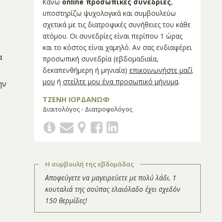
Κάνω
online προσωπικές συνεδρίες
,
υποστηρίζω ψυχολογικά και συμβουλεύω
σχετικά με τις διατροφικές συνήθειες του κάθε
ατόμου. Οι συνεδρίες είναι περίπου 1 ώρας
και το κόστος είναι χαμηλό. Αν σας ενδιαφέρει
α
προσωπική συνεδρία (εβδομαδιαία,
δεκαπενθήμερη ή μηνιαία)
επικοινωνήστε μαζί
μου
ή
στείλτε μου ένα προσωπικό μήνυμα
.
ην
ΤΖΕΝΗ ΙΟΡΔΑΝΩΦ
Διαιτολόγος - Διατροφολόγος
Η συμβουλή της εβδομάδας
Αποφεύγετε να μαγειρεύετε με πολύ λάδι. 1
κουταλιά της σούπας ελαιόλαδο έχει σχεδόν
150 θερμίδες!