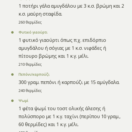
1 ποτήρι γάλα αμυγδάλου με 3 κ.σ. βρώμη και 2
κ.σ. μαύρη σταφίδα.
260 θερμίδες
Φυτικό γιαούρτι
1 φυτικό γιαούρτι όπως π.χ. επιδόρπιο
αμυγδάλου ή σόγιας με 1 κ.σ. νιφάδες ή
πίτουρο βρώμης και 1 κ.γ. μέλι.
210 θερμίδες
Πεπόνι/καρπούζι
300 γραμ. πεπόνι ή καρπούζι με 15 αμύγδαλα.
240 θερμίδες
Ψωμί
1 φέτα ψωμί του τοστ ολικής άλεσης ή
πολύσπορο με 1 κ.γ. ταχίνι (περίπου 10 γραμ.,
60 θερμίδες) και 1 κ.γ. μέλι.