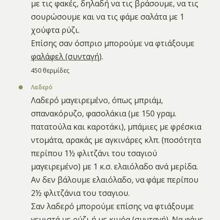
με τις φακές, δηλαδή να τις βράσουμε, να τις
σουρώσουμε και να τις φάμε σαλάτα με 1
χούφτα ρύζι.
Επίσης σαν όσπριο μπορούμε να φτιάξουμε
φαλάφελ (συνταγή)
.
450 θερμίδες
Λαδερό
Λαδερό μαγειρεμένο, όπως μπριάμ,
σπανακόρυζο, φασολάκια (με 150 γραμ.
πατατούλα και καροτάκι), μπάμιες με φρέσκια
ντομάτα, αρακάς με αγκινάρες κλπ. (ποσότητα
περίπου 1½ φλιτζάνι του τσαγιού
μαγειρεμένο) με 1 κ.σ. ελαιόλαδο ανά μερίδα.
Αν δεν βάλουμε ελαιόλαδο, να φάμε περίπου
2½ φλιτζάνια του τσαγιου.
Σαν λαδερό μπορούμε επίσης να φτιάξουμε
γεμιστά με ρύζι ή με κινόα (
συνταγή
). Να φάμε