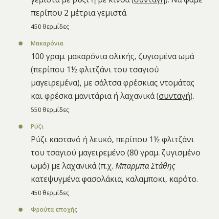
περίπου 2 μέτρια γεμιστά.
450 θερμίδες
Μακαρόνια
100 γραμ. μακαρόνια ολικής, ζυγισμένα ωμά
(περίπου 1½ φλιτζάνι του τσαγιού
μαγειρεμένα), με σάλτσα φρέσκιας ντομάτας
και φρέσκα μανιτάρια ή λαχανικά (
συνταγή
).
550 θερμίδες
Ρύζι
Ρύζι καστανό ή λευκό, περίπου 1½ φλιτζάνι
του τσαγιού μαγειρεμένο (80 γραμ. ζυγισμένο
ωμό) με λαχανικά (π.χ.
Μπαρμπα Στάθης
κατεψυγμένα φασολάκια, καλαμποκι, καρότο.
450 θερμίδες
Φρούτα εποχής