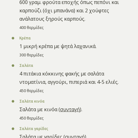
600 γραμ. φρούτα εποχής όπως πεπόνι και
καρπούζι (όχι μπανάνα) και 2 χούφτες
ανάλατους ξηρούς καρπούς.
400 θερμίδες
Κρέπα
1 μικρή κρέπα με ψητά λαχανικά.
300 θερμίδες
Σαλάτα
4 πιτάκια κόκκινης φακής με σαλάτα
ντοματίνια, αγγούρι, πιπεριά και 4-5 ελιές.
450 θερμίδες
Σαλάτα κινόα
Σαλάτα με κινόα (
συνταγή
).
450 θερμίδες
Σαλάτα γαρίδες
Σαλάτα με γαρίδες (
συνταγή
).