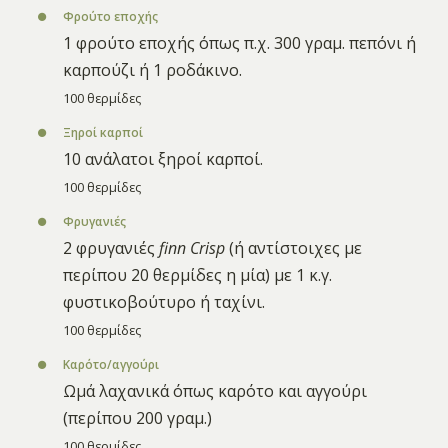
Φρούτο εποχής
1 φρούτο εποχής όπως π.χ. 300 γραμ. πεπόνι ή
καρπούζι ή 1 ροδάκινο.
100 θερμίδες
Ξηροί καρποί
10 ανάλατοι ξηροί καρποί.
100 θερμίδες
Φρυγανιές
2 φρυγανιές
finn Crisp
(ή αντίστοιχες με
περίπου 20 θερμίδες η μία) με 1 κ.γ.
φυστικοβούτυρο ή ταχίνι.
100 θερμίδες
Καρότο/αγγούρι
Ωμά λαχανικά όπως καρότο και αγγούρι
(περίπου 200 γραμ.)
100 θερμίδες