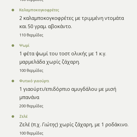
Καλαμποκογκοφρέτες
2 καλαμποκογκοφρέτες με τριμμένη ντομάτα
και 50 γραμ. αβοκάντο.
110 θερμίδες
Ψωμί
1 φέτα ψωμί του τοστ ολικής με 1 κ.γ.
μαρμελάδα χωρίς ζάχαρη.
100 θερμίδες
Φυτικό γιαούρτι
1 γιαούρτι/επιδόρπιο αμυγδάλου με μισή
μπανάνα
200 θερμίδες
Ζελέ
Ζελέ (π.χ.
Γιώτης
) χωρίς ζάχαρη, με 1 ροδάκινο.
100 θερμίδες