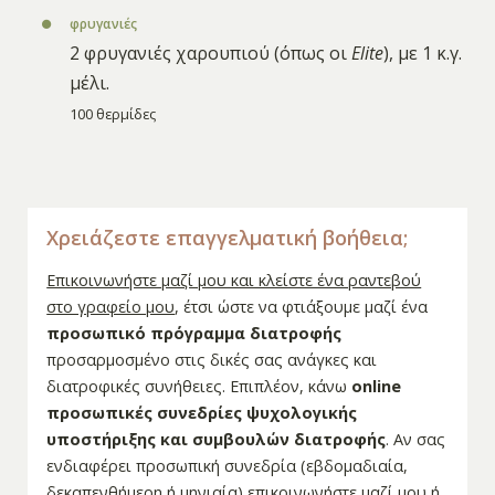
φρυγανιές
2 φρυγανιές χαρουπιού (όπως οι
Elite
), με 1 κ.γ.
μέλι.
100 θερμίδες
Χρειάζεστε επαγγελματική βοήθεια;
Επικοινωνήστε μαζί μου και κλείστε ένα ραντεβού
στο γραφείο μου
, έτσι ώστε να φτιάξουμε μαζί ένα
προσωπικό πρόγραμμα διατροφής
προσαρμοσμένο στις δικές σας ανάγκες και
διατροφικές συνήθειες. Επιπλέον, κάνω
online
προσωπικές συνεδρίες ψυχολογικής
υποστήριξης και συμβουλών διατροφής
. Αν σας
ενδιαφέρει προσωπική συνεδρία (εβδομαδιαία,
δεκαπενθήμερη ή μηνιαία)
επικοινωνήστε μαζί μου
ή