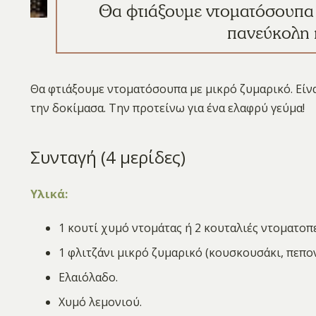
Θα φτιάξουμε ντοματόσουπα 
πανεύκολη 
Θα φτιάξουμε ντοματόσουπα με μικρό ζυμαρικό. Είνα
την δοκίμασα. Την προτείνω για ένα ελαφρύ γεύμα!
Συνταγή (4 μερίδες)
Υλικά:
1 κουτί χυμό ντομάτας ή 2 κουταλιές ντοματοπε
1 φλιτζάνι μικρό ζυμαρικό (κουσκουσάκι, πεπον
Ελαιόλαδο.
Χυμό λεμονιού.