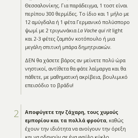
Θεσσαλονίκης. Για παράδειγμα, 1 τοστ είναι
περίπου 300 θερμίδες. Το ίδιο και 1 μήλο με
12 αμύγδαλα ή 1 φέτα Γερμανικό πολύσπορο
ψωμί με 2 τριγωνάκια
La Vache qui rit
light
και 2-3 φέτες ζαμπόν κοτόπουλο ή μια
μεγάλη σπιτική μπάρα δημητριακών.
ΔΕΝ θα χάσετε βάρος αν μείνετε πολύ ώρα
νηστικοί, αντίθετα θα φάτε λαίμαργα και θα
πάθετε, με μαθηματική ακρίβεια, βουλιμικό
επεισόδιο το βράδυ!
Αποφύγετε την ζάχαρη, τους χυμούς
εμπορίου και τα πολλά φρούτα
, καθώς
έχουν την ιδιότητα να ανοίγουν την όρεξη
και να οδηγούν σε ένα φαύλο κύκλο