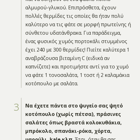
αλμυρού-γλυκού. Επιπρόσθετα, έχουν
πολλές θερμίδες τις οποίες θα ήταν πολύ
καλύτερο να τις φάτε σε μορφή πρωτείνης ή
σύνθετου υδατάνθρακα. Για παράδειγμα,
ένας φυσικός χυμός πορτοκάλι στυμμένος
έχει 240 με 300 θερμίδες! Πιείτε καλύτερα 1
αναβράζουσα βιταμίνη C (ειδικά αν
καπνίζετε) και προτιμήστε αντί για το χυμό
να φάτε 1 τονοσαλάτα, 1 τοστ ή 2 καλαμάκια
κοτόπουλο με σαλάτα.
Να έχετε πάντα στο ψυγείο σας ψητό
κοτόπουλο (χωρίς πέτσα), πράσινες
σαλάτες όπως βραστά κολοκυθάκια,
μπρόκολο, σπανάκι-ρόκα, χόρτα,
μαρούλι, kale κλπ.
Έτσι, όταν θα σας