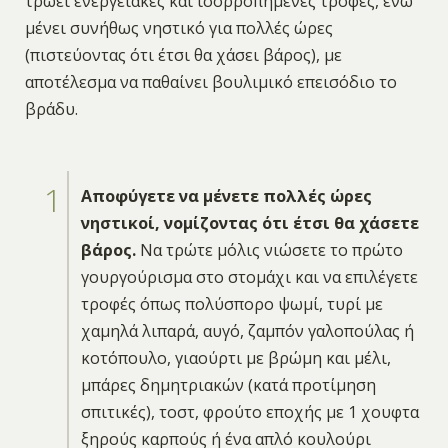
τρώει ενεργειακές και ισορροπημένες τροφές, ενώ
μένει συνήθως νηστικό για πολλές ώρες
(πιστεύοντας ότι έτσι θα χάσει βάρος), με
αποτέλεσμα να παθαίνει βουλιμικό επεισόδιο το
βράδυ.
Αποφύγετε να μένετε πολλές ώρες
νηστικοί, νομίζοντας ότι έτσι θα χάσετε
βάρος.
Να τρώτε μόλις νιώσετε το πρώτο
γουργούρισμα στο στομάχι και να επιλέγετε
τροφές όπως πολύσπορο ψωμί, τυρί με
χαμηλά λιπαρά, αυγό, ζαμπόν γαλοπούλας ή
κοτόπουλο, γιαούρτι με βρώμη και μέλι,
μπάρες δημητριακών (κατά προτίμηση
σπιτικές), τοστ, φρούτο εποχής με 1 χουφτα
ξηρούς καρπούς ή ένα απλό κουλούρι