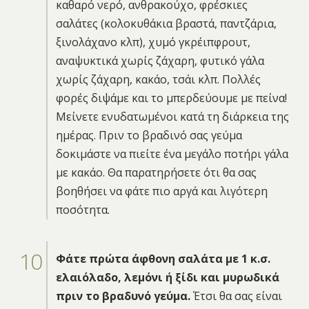
καθαρό νερό, ανθρακούχο, φρέσκιες
σαλάτες (κολοκυθάκια βραστά, παντζάρια,
ξινολάχανο κλπ), χυμό γκρέιπφρουτ,
αναψυκτικά χωρίς ζάχαρη, φυτικό γάλα
χωρίς ζάχαρη, κακάο, τσάι κλπ. Πολλές
φορές διψάμε και το μπερδεύουμε με πείνα!
Μείνετε ενυδατωμένοι κατά τη διάρκεια της
ημέρας. Πριν το βραδινό σας γεύμα
δοκιμάστε να πιείτε ένα μεγάλο ποτήρι γάλα
με κακάο. Θα παρατηρήσετε ότι θα σας
βοηθήσει να φάτε πιο αργά και λιγότερη
ποσότητα.
Φάτε πρώτα άφθονη σαλάτα με 1 κ.σ.
ελαιόλαδο, λεμόνι ή ξίδι και μυρωδικά
πριν το βραδυνό γεύμα.
Έτσι θα σας είναι