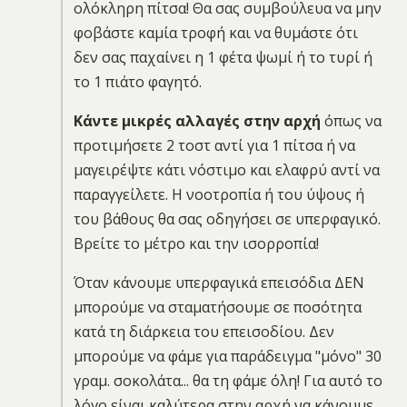
ολόκληρη πίτσα! Θα σας συμβούλευα να μην
φοβάστε καμία τροφή και να θυμάστε ότι
δεν σας παχαίνει η 1 φέτα ψωμί ή το τυρί ή
το 1 πιάτο φαγητό.
Κάντε μικρές αλλαγές στην αρχή
όπως να
προτιμήσετε 2 τοστ αντί για 1 πίτσα ή να
μαγειρέψτε κάτι νόστιμο και ελαφρύ αντί να
παραγγείλετε. Η νοοτροπία ή του ύψους ή
του βάθους θα σας οδηγήσει σε υπερφαγικό.
Βρείτε το μέτρο και την ισορροπία!
Όταν κάνουμε υπερφαγικά επεισόδια ΔΕΝ
μπορούμε να σταματήσουμε σε ποσότητα
κατά τη διάρκεια του επεισοδίου. Δεν
μπορούμε να φάμε για παράδειγμα "μόνο" 30
γραμ. σοκολάτα... θα τη φάμε όλη! Για αυτό το
λόγο είναι καλύτερα στην αρχή να κάνουμε