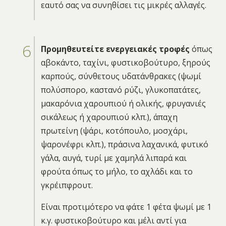
εαυτό σας να συνηθίσει τις μικρές αλλαγές.
Προμηθευτείτε ενεργειακές τροφές
όπως
αβοκάντο, ταχίνι, φυστικοβούτυρο, ξηρούς
καρπούς, σύνθετους υδατάνθρακες (ψωμί
πολύσπορο, καστανό ρύζι, γλυκοπατάτες,
μακαρόνια χαρουπιού ή ολικής, φρυγανιές
σικάλεως ή χαρουπιού κλπ.), άπαχη
πρωτείνη (ψάρι, κοτόπουλο, μοσχάρι,
ψαρονέφρι κλπ.), πράσινα λαχανικά, φυτικό
γάλα, αυγά, τυρί με χαμηλά λιπαρά και
φρούτα όπως το μήλο, το αχλάδι και το
γκρέιπφρουτ.
Είναι προτιμότερο να φάτε 1 φέτα ψωμί με 1
κ.γ. φυστικοβούτυρο και μέλι αντί για