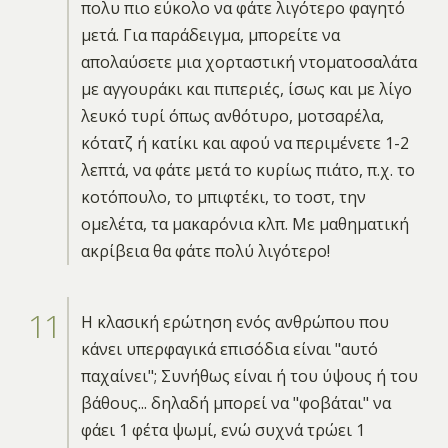
πολυ πιο εύκολο να φάτε λιγότερο φαγητό
μετά. Για παράδειγμα, μπορείτε να
απολαύσετε μια χορταστική ντοματοσαλάτα
με αγγουράκι και πιπεριές, ίσως και με λίγο
λευκό τυρί όπως ανθότυρο, μοτσαρέλα,
κότατζ ή κατίκι και αφού να περιμένετε 1-2
λεπτά, να φάτε μετά το κυρίως πιάτο, π.χ. το
κοτόπουλο, το μπιφτέκι, το τοστ, την
ομελέτα, τα μακαρόνια κλπ. Με μαθηματική
ακρίβεια θα φάτε πολύ λιγότερο!
Η κλασική ερώτηση ενός ανθρώπου που
κάνει υπερφαγικά επισόδια είναι "αυτό
παχαίνει"; Συνήθως είναι ή του ύψους ή του
βάθους... δηλαδή μπορεί να "φοβάται" να
φάει 1 φέτα ψωμί, ενώ συχνά τρώει 1