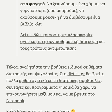
στο φαγητό
. Να ξεκινήσουμε ένα χόμπυ, να
γυμναστούμε (όσο μπορούμε), να
ακούσουμε μουσική ή να διαβάσουμε ένα
βιβλίο κλπ.
Δείτε εδώ περισσότερες πληροφορίες
σχετικά με τη συναισθηματική διατροφή
και
τους
τρόπους αντιμετώπισης
.
Τέλος, αναζητήστε την βοήθεια ειδικού σε θέματα
διατροφής και ψυχολογίας. Στο
dietlist.gr
θα βρείτε
πολλά
άρθρα σχετικά με τη διατροφη
,
συμβουλές
,
συνταγές
και
προγράμματα
. Φυσικά θα χαρώ να
επικοινωνήσετε μαζί μου
και να με
βρείτε στο
Facebook
.
Καλή δύναμη σε ότι και αν κάνετε