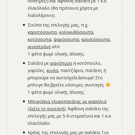
νόστιμες!) και άφθονη σαλάτα με 1 κ.σ.
ελαιόλαδο (θα πρότεινα χόρτα με
λαδολέμονο).
Σούπα της επιλογής μας, π.χ.
καροτόσουπα
,
κολοκυθόσουπα
,
κοτόσουπα
,
ψαρόσουπα
,
κρεατόσουπα
,
μινεστρόνε
κλπ.
1 φέτα ψωμί ολικής άλεσης.
Σαλάτα με
φαγόπυρο
ή κοτόπουλο,
γαρίδες,
κινόα
, παντζάρια, πατάτες ή
μπορούμε να αυτοσχεδιάσουμε! Στο
μπλογκ θα βρείτε νόστιμες συνταγές
1 φέτα ψωμί ολικής άλεσης.
Μπιφτέκια γλυκοπατάτας με φασόλια
(δείτε τη συνταγή)
. Άφθονη σαλάτα της
επιλογής μας με 5-6 ντοματίνια και 1 κ.σ.
ελαιόλαδο.
Κρέας της επιλογής μας με σαλάτα. Για