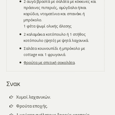
2 αυγά βραστά με σαλάτα με κόκκινες και
πράσινες πιπεριές, αμύγδαλα ή/και
καρύδια, ντοματίνια και σπανάκι ή
μπρόκολο.
1 φέτα ψωμί ολικής άλεσης
2 καλαμάκια κοτόπουλο ή 1 στήθος
κοτόπουλο (ψητό) με ψητά λαχανικά.
Σαλάτα κουνουπίδι ή μπρόκολο με
cottage και 1 φρυγανιά.
Φρούτα με σπιτική σοκολάτα
.
Σνακ
Χυμοί λαχανικών.
Φρούτα εποχής.