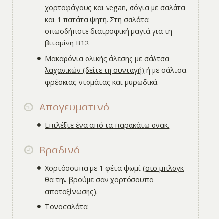
χορτοφάγους και vegan, σόγια με σαλάτα
και 1 πατάτα ψητή. Στη σαλάτα
οπωσδήποτε διατροφική μαγιά για τη
βιταμίνη Β12.
Μακαρόνια ολικής άλεσης με σάλτσα
λαχανικών (δείτε τη συνταγή)
ή με σάλτσα
φρέσκιας ντομάτας και μυρωδικά.
Απογευματινό
Επιλέξτε ένα από τα παρακάτω σνακ.
Βραδινό
Χορτόσουπα με 1 φέτα ψωμί (
στο μπλογκ
θα την βρούμε σαν χορτόσουπα
αποτοξίνωσης
).
Τονοσαλάτα
.