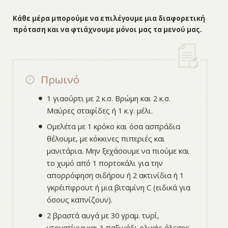
Κάθε μέρα μπορούμε να επιλέγουμε μια διαφορετική
πρόταση και να φτιάχνουμε μόνοι μας τα μενού μας.
Πρωινό
1 γιαούρτι με 2 κ.σ. Βρώμη και 2 κ.σ.
Μαύρες σταφίδες ή 1 κ.γ. μέλι.
Ομελέτα με 1 κρόκο και όσα ασπράδια
θέλουμε, με κόκκινες πιπεριές και
μανιτάρια. Μην ξεχάσουμε να πιούμε και
το χυμό από 1 πορτοκάλι για την
απορρόφηση σιδήρου ή 2 ακτινίδια ή 1
γκρέιπφρουτ ή μια βιταμίνη C (ειδικά για
όσους καπνίζουν).
2 βραστά αυγά με 30 γραμ. τυρί,
ντοματίνια και 1 παξιμάδι ολικής άλεσης