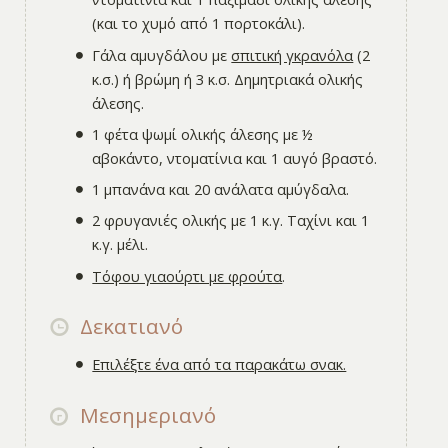
(και το χυμό από 1 πορτοκάλι).
Γάλα αμυγδάλου με
σπιτική γκρανόλα
(2
κ.σ.) ή βρώμη ή 3 κ.σ. Δημητριακά ολικής
άλεσης.
1 φέτα ψωμί ολικής άλεσης με ½
αβοκάντο, ντοματίνια και 1 αυγό βραστό.
1 μπανάνα και 20 ανάλατα αμύγδαλα.
2 φρυγανιές ολικής με 1 κ.γ. Ταχίνι και 1
κ.γ. μέλι.
Τόφου γιαούρτι με φρούτα
.
Δεκατιανό
Επιλέξτε ένα από τα παρακάτω σνακ.
Μεσημεριανό