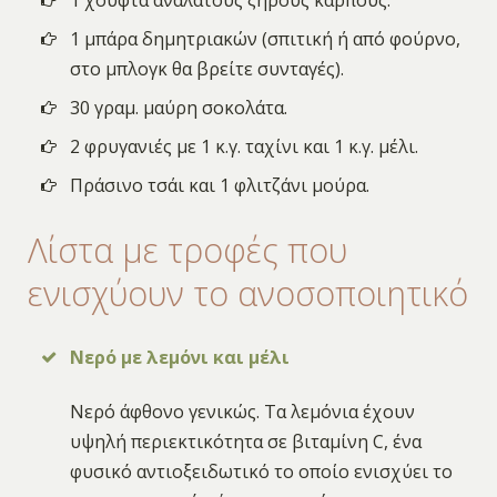
1 χούφτα ανάλατους ξηρούς καρπούς.
1 μπάρα δημητριακών (σπιτική ή από φούρνο,
στο μπλογκ θα βρείτε συνταγές).
30 γραμ. μαύρη σοκολάτα.
2 φρυγανιές με 1 κ.γ. ταχίνι και 1 κ.γ. μέλι.
Πράσινο τσάι και 1 φλιτζάνι μούρα.
Λίστα με τροφές που
ενισχύουν το ανοσοποιητικό
Νερό με λεμόνι και μέλι
Νερό άφθονο γενικώς. Τα λεμόνια έχουν
υψηλή περιεκτικότητα σε βιταμίνη C, ένα
φυσικό αντιοξειδωτικό το οποίο ενισχύει το