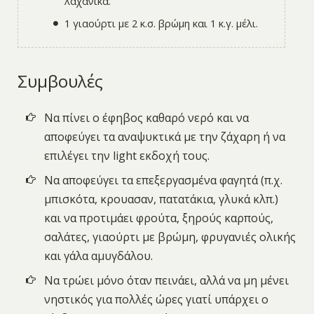
λαχανικά.
1 γιαούρτι με 2 κ.σ. βρώμη και 1 κ.γ. μέλι.
Συμβουλές
Να πίνει ο έφηβος καθαρό νερό και να
αποφεύγει τα αναψυκτικά με την ζάχαρη ή να
επιλέγει την light εκδοχή τους.
Να αποφεύγει τα επεξεργασμένα φαγητά (π.χ.
μπισκότα, κρουασαν, πατατάκια, γλυκά κλπ.)
και να προτιμάει φρούτα, ξηρούς καρπούς,
σαλάτες, γιαούρτι με βρώμη, φρυγανιές ολικής
και γάλα αμυγδάλου.
Να τρώει μόνο όταν πεινάει, αλλά να μη μένει
νηστικός για πολλές ώρες γιατί υπάρχει ο