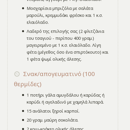
Μοσχαρίσια μπριζόλα με σαλάτα
μαρούλι, κρεμμυδάκι φρέσκο και 1 κ.σ.
ελαιόλαδο.
Λαδερό της επιλογής σας (2 φλιτζάνια
του τσαγιού - περίπου 400 γραμ.)
μαγειρεμένο με 1 κ.σ. ελαιόλαδο. Λίγη
φέτα (μέγεθος όσο ένα σπιρτόκουτο) και
1 φέτα ψωμί ολικής άλεσης.
Σνακ/απογευματινό (100
θερμίδες)
1 ποτήρι γάλα αμυγδάλου ή καρύδας ή
καρύδι ή αγελαδινό με χαμηλά λιπαρά.
15 ανάλατοι ξηροί καρποί.
20 γραμ. μαύρη σοκολάτα.
2 κριμ-κράκερ ολικής άλεσης.