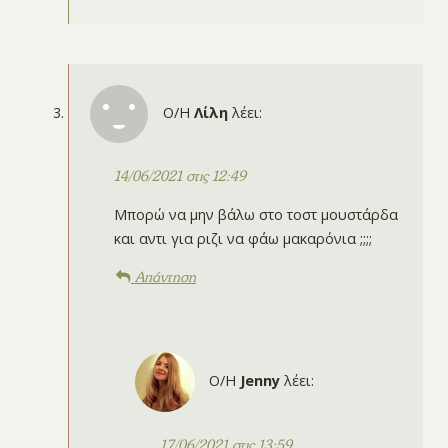
Ο/Η
Λίλη
λέει:
14/06/2021 στις 12:49
Μπορώ να μην βάλω στο τοστ μουστάρδα
και αντι για ριζι να φάω μακαρόνια ;;;;
Απάντηση
Ο/Η
Jenny
λέει:
17/06/2021 στις 13:59