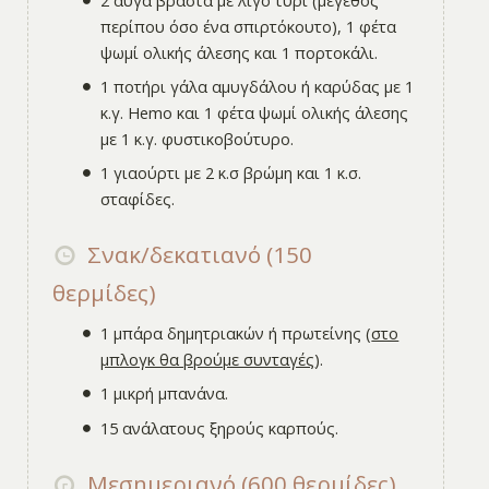
περίπου όσο ένα σπιρτόκουτο), 1 φέτα
ψωμί ολικής άλεσης και 1 πορτοκάλι.
1 ποτήρι γάλα αμυγδάλου ή καρύδας με 1
κ.γ. Hemo και 1 φέτα ψωμί ολικής άλεσης
με 1 κ.γ. φυστικοβούτυρο.
1 γιαούρτι με 2 κ.σ βρώμη και 1 κ.σ.
σταφίδες.
Σνακ/δεκατιανό (150
θερμίδες)
1 μπάρα δημητριακών ή πρωτείνης (
στο
μπλογκ θα βρούμε συνταγές
).
1 μικρή μπανάνα.
15 ανάλατους ξηρούς καρπούς.
Μεσημεριανό (600 θερμίδες)