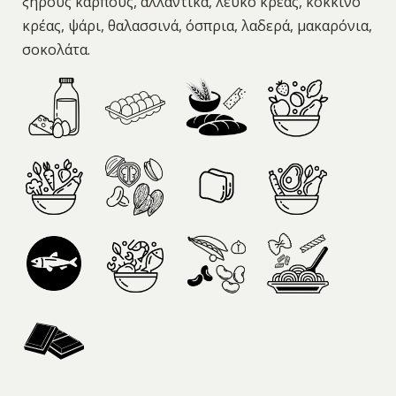
ξηρούς καρπούς, αλλαντικά, λευκό κρέας, κόκκινο
κρέας, ψάρι, θαλασσινά, όσπρια, λαδερά, μακαρόνια,
σοκολάτα.