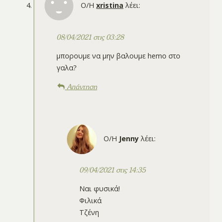
Ο/Η
xristina
λέει:
08/04/2021 στις 03:28
μπορουμε να μην βαλουμε hemo στο
γαλα?
Απάντηση
Ο/Η
Jenny
λέει:
09/04/2021 στις 14:35
Ναι φυσικά!
Φιλικά
Τζένη