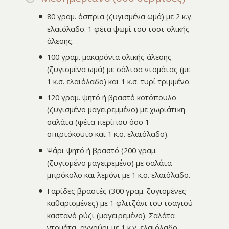
80 γραμ. όσπρια (ζυγισμένα ωμά) με 2 κ.γ.
ελαιόλαδο. 1 φέτα ψωμί του τοστ ολικής
άλεσης.
100 γραμ. μακαρόνια ολικής άλεσης
(ζυγισμένα ωμά) με σάλτσα ντομάτας (με
1 κ.σ. ελαιόλαδο) και 1 κ.σ. τυρί τριμμένο.
120 γραμ. ψητό ή βραστό κοτόπουλο
(ζυγισμένο μαγειρεμμένο) με χωριάτικη
σαλάτα (φέτα περίπου όσο 1
σπιρτόκουτο και 1 κ.σ. ελαιόλαδο).
Ψάρι ψητό ή βραστό (200 γραμ.
(ζυγισμένο μαγειρεμένο) με σαλάτα
μπρόκολο και λεμόνι με 1 κ.σ. ελαιόλαδο.
Γαρίδες βραστές (300 γραμ. ζυγισμένες
καθαρισμένες) με 1 φλιτζάνι του τσαγιού
καστανό ρύζι (μαγειρεμένο). Σαλάτα
ντομάτα, αγγούρι με 1 κ.γ. ελαιόλαδο.