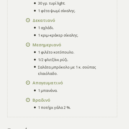
30 γρ. τυρί light.
1 φέτα ψωμί σίκαλης.
Δεκατιανό
1 αχλάδι.
1 κριμ-κράκερ σίκαλης.
Μεσημεριανό
1 φιλέτο κοτόπουλο.
1/2 φλιτζάνι ρύζι.
Σαλάτα μπρόκολο με 1 κ. σούπας
ελαιόλαδο.
Απογευματινό
1 μπανάνα.
Βραδινό
1 ποτήρι γάλα 2 %.