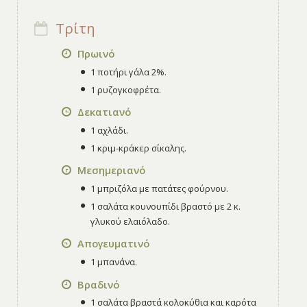
Τρίτη
Πρωινό
1 ποτήρι γάλα 2%.
1 ρυζογκοφρέτα.
Δεκατιανό
1 αχλάδι.
1 κριμ-κράκερ σίκαλης.
Μεσημεριανό
1 μπριζόλα με πατάτες φούρνου.
1 σαλάτα κουνουπίδι βραστό με 2 κ.
γλυκού ελαιόλαδο.
Απογευματινό
1 μπανάνα.
Βραδινό
1 σαλάτα βραστά κολοκύθια και καρότα