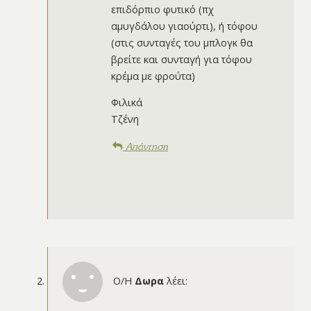
επιδόρπιο φυτικό (πχ
αμυγδάλου γιαούρτι), ή τόφου
(στις συνταγές του μπλογκ θα
βρείτε και συνταγή για τόφου
κρέμα με φρούτα)
Φιλικά
Τζένη
Απάντηση
Ο/Η
Δωρα
λέει: