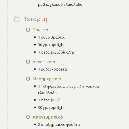
με 2 κ. γλυκού ελαιόλαδο.
Τετάρτη
Πρωινό
1 αυγό βραστό.
30 γρ. τυρί light.
1 φέτα ψωμί σίκαλης.
Δεκατιανό
1 ρυζογκοφρέτα.
Μεσημεριανό
1 1/2 φλιτζάνι φακές με 2 κ. γλυκού
ελαιόλαδο.
1 φέτα ψωμί.
30 γρ. τυρί light.
Απογευματινό
2 αποξηραμένα φρούτα.