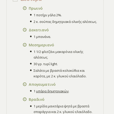
Πρωινό
1 ποτήρι γάλα 2%.
2 κ. σούπας δημητριακά ολικής αλέσεως.
Δεκατιανό
1 μπανάνα.
Μεσημεριανό
1 1/2 φλιτζάνι μακαρόνια ολικής
αλέσεως.
30 γρ. τυρί light.
Σαλάτα με βραστά κολοκύθια και
καρότα, με 2 κ. γλυκού ελαιόλαδο.
Απογευματινό
1
μπάρα δημητριακών
.
Βραδινό
1 μερίδα μανιτάρια ψητά με βραστά
σπαράγγια και 2 κ. γλυκού ελαιόλαδο.