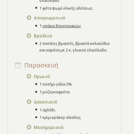
ελαιόλαδο.
1 φέτα ψωμί ολικής αλέσεως.
Απογευματινό
1
μπάρα δημητριακών
.
Βραδινό
2 πατάτες βραστές. βραστά κολοκύθια
και καρότα με 2 κ. γλυκού ελαιόλαδο.
Παρασκευή
Πρωινό
1 ποτήρι γάλα 2%.
1 ρυζογκοφρέτα.
Δεκατιανό
1 αχλάδι.
1 κριμ-κράκερ σίκαλης.
Μεσημεριανό