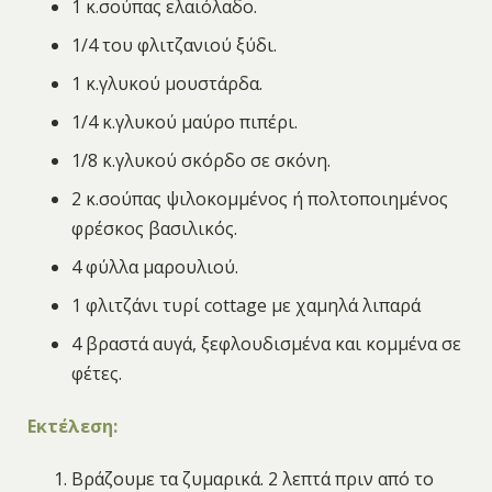
1 κ.σούπας ελαιόλαδο.
1/4 του φλιτζανιού ξύδι.
1 κ.γλυκού μουστάρδα.
1/4 κ.γλυκού μαύρο πιπέρι.
1/8 κ.γλυκού σκόρδο σε σκόνη.
2 κ.σούπας ψιλοκομμένος ή πολτοποιημένος
φρέσκος βασιλικός.
4 φύλλα μαρουλιού.
1 φλιτζάνι τυρί cottage με χαμηλά λιπαρά
4 βραστά αυγά, ξεφλουδισμένα και κομμένα σε
φέτες.
Εκτέλεση:
Βράζουμε τα ζυμαρικά. 2 λεπτά πριν από το