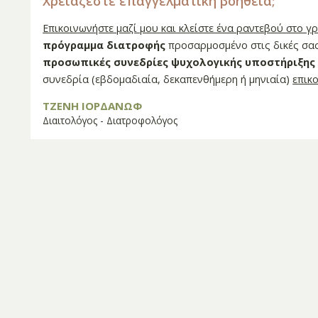
Χρειάζεστε επαγγελματική βοήθεια;
Επικοινωνήστε μαζί μου και κλείστε ένα ραντεβού στο γ
πρόγραμμα διατροφής
προσαρμοσμένο στις δικές σας
προσωπικές συνεδρίες ψυχολογικής υποστήριξης
συνεδρία (εβδομαδιαία, δεκαπενθήμερη ή μηνιαία)
επικ
ΤΖΕΝΗ ΙΟΡΔΑΝΩΦ
Διαιτολόγος - Διατροφολόγος