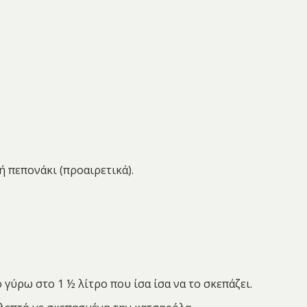
 πεπονάκι (προαιρετικά).
γύρω στο 1 ½ λίτρο που ίσα ίσα να το σκεπάζει.