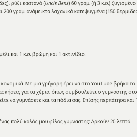
ες), ρύζι καστανό (
Uncle Bens
) 60 γραμ. (ή 3 κ.σ.) ζυγισμένο
ι 200 γραμ. ανάμεικτα λαχανικά κατεψυγμένα (150 θερμίδες
έλι και 1 κ.σ. βρώμη και 1 ακτινίδιο.
οικονομικά. Με μια γρήγορη έρευνα στο YouTube βρήκα το
 ασκήσεις για τα χέρια, όπως συμβουλεύει ο γυμναστης στο
είτε να γυμνάσετε και τα πόδια σας. Επίσης περπάτησα και 
ένας πολύ καλός μου φίλος γυμναστης: Αρκούν 20 λεπτά