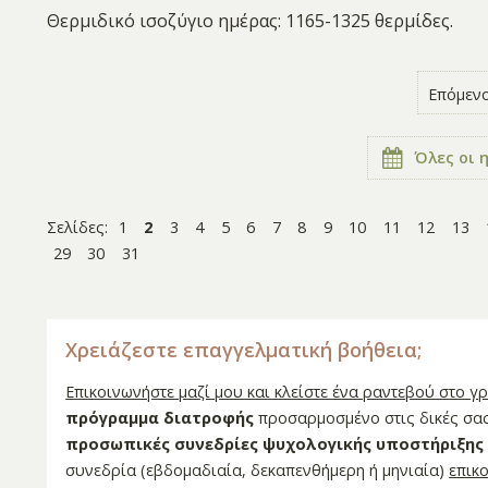
Θερμιδικό ισοζύγιο ημέρας: 1165-1325 θερμίδες.
Επόμεν
Όλες οι 
Σελίδες:
1
2
3
4
5
6
7
8
9
10
11
12
13
29
30
31
Χρειάζεστε επαγγελματική βοήθεια;
Επικοινωνήστε μαζί μου και κλείστε ένα ραντεβού στο γ
πρόγραμμα διατροφής
προσαρμοσμένο στις δικές σας
προσωπικές συνεδρίες ψυχολογικής υποστήριξης
συνεδρία (εβδομαδιαία, δεκαπενθήμερη ή μηνιαία)
επικ