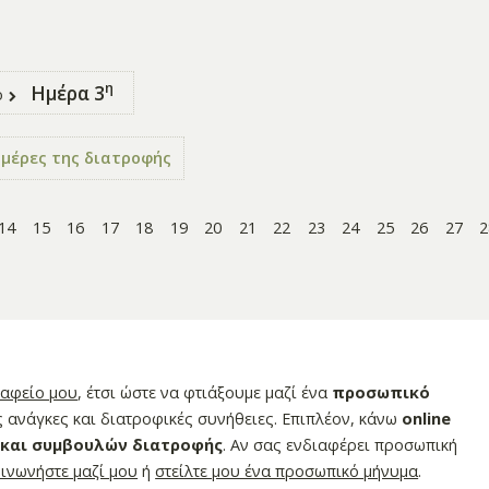
η
Ημέρα 3
ο
ημέρες της διατροφής
14
15
16
17
18
19
20
21
22
23
24
25
26
27
2
ραφείο μου
, έτσι ώστε να φτιάξουμε μαζί ένα
προσωπικό
 ανάγκες και διατροφικές συνήθειες. Επιπλέον, κάνω
online
 και συμβουλών διατροφής
. Αν σας ενδιαφέρει προσωπική
οινωνήστε μαζί μου
ή
στείλτε μου ένα προσωπικό μήνυμα
.