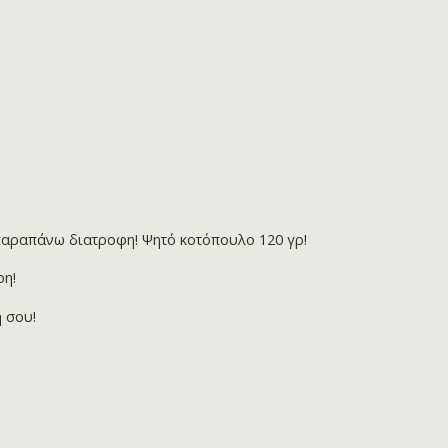
 παραπάνω διατροφη! Ψητό κοτόπουλο 120 γρ!
ρη!
η σου!