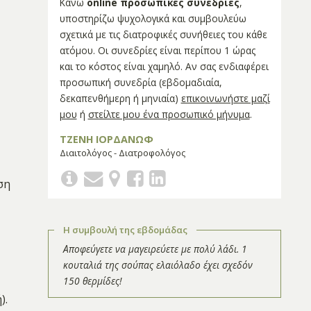
Κάνω
online προσωπικές συνεδρίες
,
υποστηρίζω ψυχολογικά και συμβουλεύω
σχετικά με τις διατροφικές συνήθειες του κάθε
ατόμου. Οι συνεδρίες είναι περίπου 1 ώρας
και το κόστος είναι χαμηλό. Αν σας ενδιαφέρει
προσωπική συνεδρία (εβδομαδιαία,
δεκαπενθήμερη ή μηνιαία)
επικοινωνήστε μαζί
μου
ή
στείλτε μου ένα προσωπικό μήνυμα
.
ΤΖΕΝΗ ΙΟΡΔΑΝΩΦ
Διαιτολόγος - Διατροφολόγος
ση
Η συμβουλή της εβδομάδας
Αποφεύγετε να μαγειρεύετε με πολύ λάδι. 1
κουταλιά της σούπας ελαιόλαδο έχει σχεδόν
150 θερμίδες!
ή
).