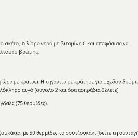
o σκέτο, ½ λίτρο νερό με βιταμίνη C και αποφάσισα να
 πίτουρο βρώμης
.
 ώρα με κρατάει. Η τηγανίτα με κράτησε για σχεδόν δυόμι
ολόκληρο αυγό (σύνολο 2 και όσα ασπράδια θέλετε).
γδαλα (75 θερμίδες).
ζουκάκια, με 50 θερμίδες το σουτζουκάκι (
δείτε τη συνταγ