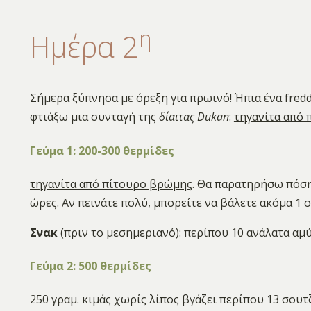
η
Ημέρα 2
Σήμερα ξύπνησα με όρεξη για πρωινό! Ήπια ένα fredd
φτιάξω μια συνταγή της
δίαιτας Dukan
:
τηγανίτα από
Γεύμα 1: 200-300 θερμίδες
τηγανίτα από πίτουρο βρώμης
. Θα παρατηρήσω πόση
ώρες. Aν πεινάτε πολύ, μπορείτε να βάλετε ακόμα 1 
Σνακ
(πριν το μεσημεριανό): περίπου 10 ανάλατα αμύ
Γεύμα 2: 500 θερμίδες
250 γραμ. κιμάς χωρίς λίπος βγάζει περίπου 13 σουτ