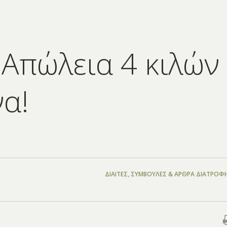
 Απώλεια 4 κιλών
να!
ΔΊΑΙΤΕΣ
,
ΣΥΜΒΟΥΛΈΣ & ΆΡΘΡΑ ΔΙΑΤΡΟΦ