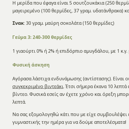
Η μερίδα που έφαγα είναι 5 σουτζουκάκια (250 θερμίδ
μαγειρεμένο (100 θερμίδες, 37 γραμ. υδατάνθρακα) κα
Σνακ
: 30 γραμ. μαύρη σοκολάτα (150 θερμίδες)
Γεύμα 3: 240-300 θερμίδες
1 γιαούρτι 0% ή 2% ή επιδόρπιο αμυγδάλου, με 1 κ.γ. μ
Φυσική άσκηση
Αγόρασα λάστιχα ενδυνάμωσης (αντίστασης). Είναι 
συγκεκριμένο βιντεάκι
. Έτσι σήμερα έκανα 10 λεπτά
βίντεο. Φυσικά εσείς αν έχετε χρόνο και όρεξη μπορ
λεπτά.
Να σας εξομολογηθώ κάτι που με είχε συμβουλέψει 
γυμναστικής την ημέρα για να δούμε αποτελέσματα!