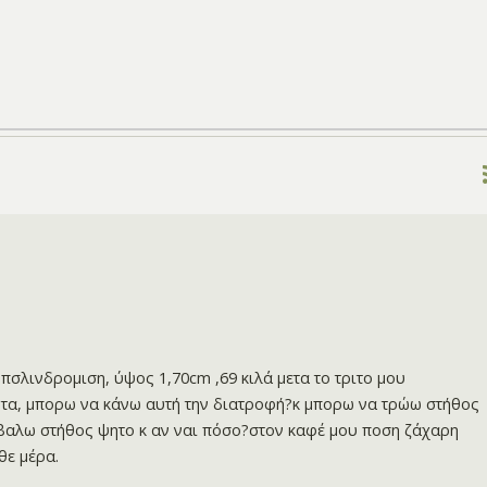
 πσλινδρομιση, ύψος 1,70cm ,69 κιλά μετα το τριτο μου
ντα, μπορω να κάνω αυτή την διατροφή?κ μπορω να τρώω στήθος
 βαλω στήθος ψητο κ αν ναι πόσο?στον καφέ μου ποση ζάχαρη
θε μέρα.