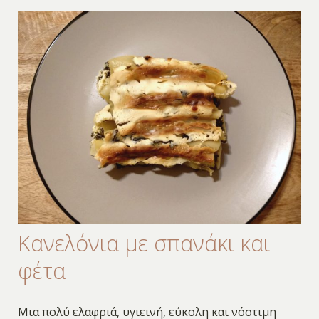
Κανελόνια με σπανάκι και
φέτα
Μια πολύ ελαφριά, υγιεινή, εύκολη και νόστιμη